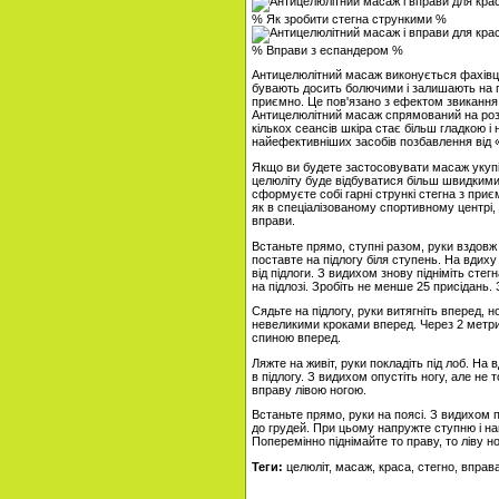
% Як зробити стегна стрункими %
% Вправи з еспандером %
Антицелюлітний масаж виконується фахівце
бувають досить болючими і залишають на п
приємно. Це пов'язано з ефектом звикання
Антицелюлітний масаж спрямований на розби
кількох сеансів шкіра стає більш гладкою і
найефективніших засобів позбавлення від «
Якщо ви будете застосовувати масаж укупі
целюліту буде відбуватися більш швидкими 
сформуєте собі гарні стрункі стегна з пр
як в спеціалізованому спортивному центрі, 
вправи.
Встаньте прямо, ступні разом, руки вздовж 
поставте на підлогу біля ступень. На вдиху 
від підлоги. З видихом знову підніміть сте
на підлозі. Зробіть не менше 25 присідань.
Сядьте на підлогу, руки витягніть вперед,
невеликими кроками вперед. Через 2 метри
спиною вперед.
Ляжте на живіт, руки покладіть під лоб. На
в підлогу. З видихом опустіть ногу, але не 
вправу лівою ногою.
Встаньте прямо, руки на поясі. З видихом пі
до грудей. При цьому напружте ступню і на
Поперемінно піднімайте то праву, то ліву н
Теги:
целюліт, масаж, краса, стегно, вправ