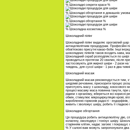
% Шоколадні секрети краси %
% Шоколадні обгортання в домашніх умов
% Шоколадні обгортання %
% Шоколадна косметика %
Шоколадний пілінг
Шоколадний пілінг видаляє ороговілий шар ш
антицелюлітним процедурам. Професійні піл
обов'язково присутні какао-боби. Інші інгр
шоколадних пілінгів також входить кава, м
Шоколадний скраб розподіляється по шкір
проводиться протягом 20 хвилин, після пр
застосовують для жирної шкіри - 2 рази на 
тиждень, для сухої шкіри - 1 раз в два тижні
Шоколадний масаж
Шоколадний масаж рекомендується тим, хто
шкідливі речовини, прискорити процес розщ
приготують масу з шоколаду, кокосового мол
процесі масажу маса повинна танути, при 
рідини з організму, вбереться всі корисні 
обмін, стимулює мікроциркуляцію крові, в
виробленню гормонів радості - ендорфінів, 
живить і зволожує шкіру, робить її гладкою 
Шоколадне обгортання
Ця процедура робить антицелюлітну дію, с
колагену, омолоджує і тонізує шкіру. Шоко
старінням клітин, надає загоює і покращує 
% У салоні вам можуть запропонувати два 