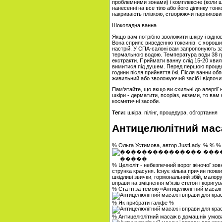
проблемними зонами) і комплексне (коли ш
нанесенні на все тіло або його ділянку то
накривають плівкою, створюючи парниковий
Шоколадна ванна
Якщо вам потрібно зволожити шкіру і відно
Вона сприяє виведенню токсинів, є хороши
настрій. У СПА-салоні вам запропонують з
термальною водою. Температура води 38 гра
екстракти. Приймати ванну слід 15-20 хви
вимитися під душем. Перед першою процеду
години після прийняття їжі. Після ванни о
живильний або зволожуючий засіб і відпочи
Пам'ятайте, що якщо ви схильні до алергії 
шкіри - дерматити, псоріаз, екземи, то вам к
косметичні засоби.
Теги:
шкіра, пілінг, процедура, обгортання
Антицелюлітний маса
% Ольга Устимова, автор JustLady. % % %
% Целюліт - небезпечний ворог жіночої зовн
струнка красуня. Існує кілька причин появ
шкідливі звички, гормональний збій, малор
вправи на зміцнення м'язів стегон і кориг
% Статті за темою «Антицелюлітний масаж 
% Як прибрати галіфе %
% Антицелюлітний масаж в домашніх умов