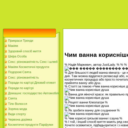
Прикраси Тренди
Макіяж
Здоровий спосіб життя
Чим ванна корисніш
Шкіра Особа
Секс: різноманітність Секс і шлюб
% Надія Маркевич, автор JustLady. % % %
Макіяж Косметичні продукти
Подорожі Свята
% Для більшості людей ванна кімната - це н
дня. Там можна віддатися релаксації або, 
Секс: різноманітність
косметичних процедур або просто почитати 
Поради по кар'єрі Діловий етикет
прийняти ванну або душ.
% Статті за темою «Чим ванна корисніше 
Поради по кар'єрі
Домашнє господарство Автомобілі
% Ванна для жіночої краси: як правильно 
Свята
% Рецепт ванни Клеопатри %
Тіло Волосся
Зоряна мода
% Як зробити ванну для схуднення %
Види спорту
% Чим корисні грязьові ванни і сауна %
Червона доріжка
% І той, і інший спосіб миття мають ряд свої
Косметичні продукти Парфуми
Хочете освіжитися, підбадьоритися і з нов