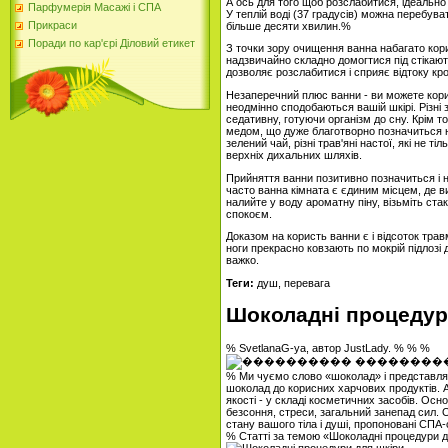
А ось для того щоб розслабитися, ідеальн
Парфумерія Масажі і СПА
У теплій воді (37 градусів) можна перебуват
Прикраси
більше десяти хвилин.%
Поради по кар'єрі Діловий етикет
З точки зору очищення ванна набагато кори
надзвичайно складно домогтися під стікаю
дозволяє розслабитися і сприяє відтоку кров
Незаперечний плюс ванни - ви можете кори
неодмінно сподобаються вашій шкірі. Різні 
седативну, готуючи організм до сну. Крім т
медом, що дуже благотворно позначиться на
зелений чай, різні трав'яні настої, які не т
верхніх дихальних шляхів.
Прийняття ванни позитивно позначиться і н
часто ванна кімната є єдиним місцем, де в
налийте у воду ароматну піну, візьміть ст
спокоєм.
Доказом на користь ванни є і відсоток трав
ноги прекрасно ковзають по мокрій підлозі 
важко.
Теги:
душ, перевага
Шоколадні процедур
% SvetlanaG-ya, автор JustLady. % % %
% Ми чуємо слово «шоколад» і представляє
шоколад до корисних харчових продуктів. А
якості - у складі косметичних засобів. Ос
безсоння, стреси, загальний занепад сил.
стану вашого тіла і душі, пропоновані СПА
% Статті за темою «Шоколадні процедури 