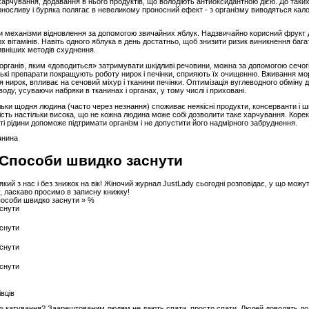
харчування, додавання в нього продуктів, що володіють антиоксидантною дією. До таки
рносливу і буряка полягає в невеликому проносний ефект - з організму виводяться кало
и механізми відновлення за допомогою звичайних яблук. Надзвичайно корисний фрукт 
 вітамінів. Навіть одного яблука в день достатньо, щоб знизити ризик виникнення багат
ивніших методів схуднення.
органів, яким «доводиться» затримувати шкідливі речовини, можна за допомогою сечогін
рські препарати покращують роботу нирок і печінки, сприяють їх очищенню. Вживання мор
я нирок, впливає на сечовий міхур і тканини печінки. Оптимізація вуглеводного обміну 
ду, усуваючи набряки в тканинах і органах, у тому числі і приховані.
льки щодня людина (часто через незнання) споживає неякісні продукти, консерванти і шк
ртість настільки висока, що не кожна людина може собі дозволити таке харчування. Корек
ості рідини допоможе підтримати організм і не допустити його надмірного забруднення.
анина
 Способи швидко заснути
-який з нас і без знижок на вік! Жіночий журнал JustLady сьогодні розповідає, у що мож
у, ласкаво просимо в записну книжку!
пособи швидко заснути » %
івців
вна» катування? Заарештованим людям не дають спати, просто спати. Людей доводять до