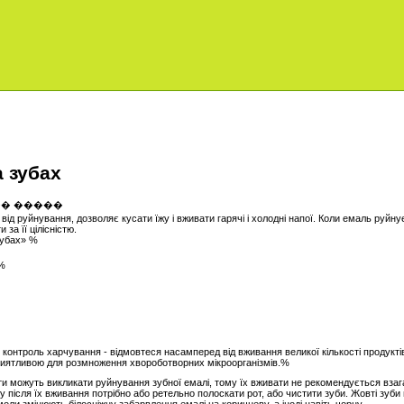
а зубах
 від руйнування, дозволяє кусати їжу і вживати гарячі і холодні напої. Коли емаль руйну
за її цілісністю.
зубах» %
 %
контроль харчування - відмовтеся насамперед від вживання великої кількості продукті
приятливою для розмноження хвороботворних мікроорганізмів.%
ти можуть викликати руйнування зубної емалі, тому їх вживати не рекомендується взага
му після їх вживання потрібно або ретельно полоскати рот, або чистити зуби. Жовті зуби