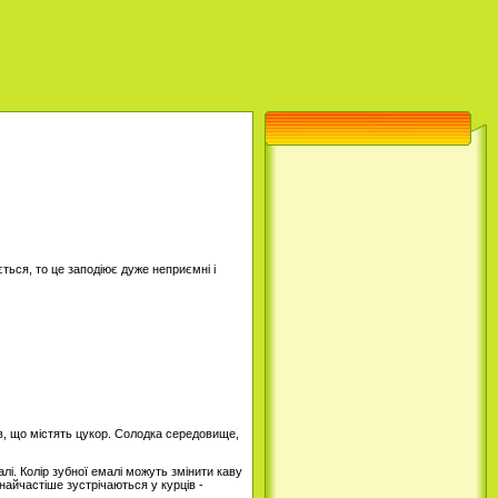
ється, то це заподіює дуже неприємні і
в, що містять цукор. Солодка середовище,
лі. Колір зубної емалі можуть змінити каву
 найчастіше зустрічаються у курців -