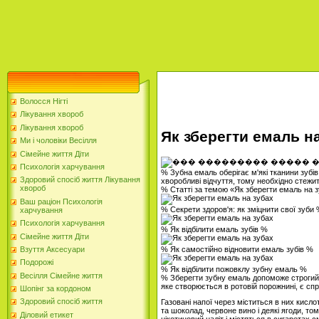
Волосся Нігті
Лікування хвороб
Лікування хвороб
Як зберегти емаль н
Ми і чоловіки Весілля
Сімейне життя Діти
Психологія харчування
% Зубна емаль оберігає м'які тканини зубів
Здоровий спосіб життя Лікування
хворобливі відчуття, тому необхідно стежити 
хвороб
% Статті за темою «Як зберегти емаль на 
Ваш раціон Психологія
% Секрети здоров'я: як зміцнити свої зуби
харчування
Психологія харчування
% Як відбілити емаль зубів %
Сімейне життя Діти
% Як самостійно відновити емаль зубів %
Взуття Аксесуари
Подорожі
% Як відбілити пожовклу зубну емаль %
Весілля Сімейне життя
% Зберегти зубну емаль допоможе строгий 
яке створюється в ротовій порожнині, є с
Шопінг за кордоном
Здоровий спосіб життя
Газовані напої через міститься в них кисло
та шоколад, червоне вино і деякі ягоди, то
Діловий етикет