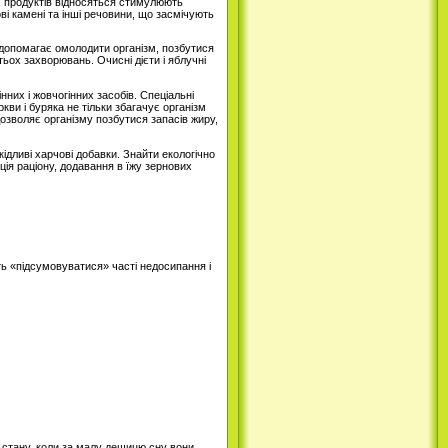
х продуктів відносяться стимулюють
ві камені та інші речовини, що засмічують
допомагає омолодити організм, позбутися
ьох захворювань. Очисні дієти і яблучні
них і жовчогінних засобів. Спеціальні
кви і буряка не тільки збагачує організм
дозволяє організму позбутися запасів жиру,
ідливі харчові добавки. Знайти екологічно
ція раціону, додавання в їжу зернових
уть «підсумовуватися» часті недосипання і
 стану, коли за малу дещицю сну вони