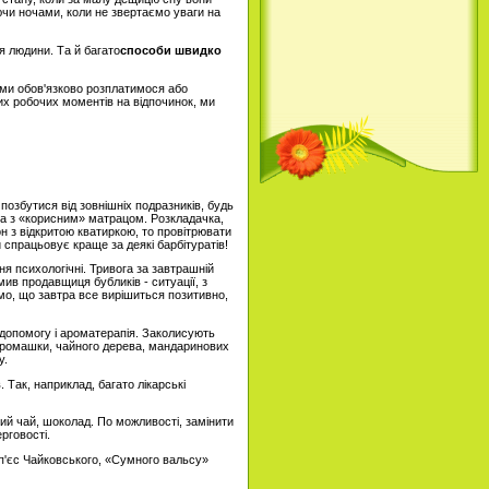
ючи ночами, коли не звертаємо уваги на
я людини. Та й багато
способи швидко
, ми обов'язково розплатимося або
х робочих моментів на відпочинок, ми
 позбутися від зовнішніх подразників, будь
ка з «корисним» матрацом. Розкладачка,
он з відкритою кватиркою, то провітрювати
 спрацьовує краще за деякі барбітуратів!
ня психологічні. Тривога за завтрашній
мив продавщиця бубликів - ситуації, з
мо, що завтра все вирішиться позитивно,
а допомогу і ароматерапія. Заколисують
ромашки, чайного дерева, мандаринових
у.
 Так, наприклад, багато лікарські
ий чай, шоколад. По можливості, замінити
рговості.
п'єс Чайковського, «Сумного вальсу»