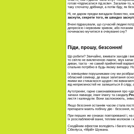
готові «підписатися під всім». Загалом-то
таку спочатку дрібниця, а потім біду, як без
Ні, не даром предки вигадали божество, ко
заснути, секрети того, як швидко заснут
Вчені підрахували, що сучасній людині пот
депресією і нервовим зривом, або поганим
починаємо мучитися в очікуванні сну?
Піди, прошу, безсоння!
Що робити? Звичайно, вживати заходів і ви
то світло не виключеною лампи, звук капає
диван, тахта - не самий прийнятний варіан
спальню потрібно в будь-якому випадку. На
Із зовнішніми порушниками сну ми розібрал
обласний семінар, де ваше запитання основн
якими ми стикаємося щодня і які вимагають
від неприємностей не залишиться й сліду, 
Аутотренінг, гарне самонавіювання про «дрі
запахи лаванди, іланг-ілангу та сандалу.
Ре
листя і календули. Вони заспокоюють, знім
Якщо безсоння останнім часом стала постійн
препарати мають побічну дію - безсоння, п
При перших же ознаках повторюваної і, на 
їх розслаблюючій ванні, теплим молоком і
Снодійним ефектом володіють і багато муз
Сібеліуса, «Мрій» Шумана.