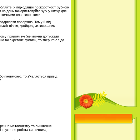
обляйте їх підходящої по жорсткості зубною
 на день використовуйте зубну нитку для
септичними властивостями.
 подряпати поверхню. Тому й від
наліт сіллю, крейдою, активованим
ному прийомі їжі (не можна допускати
о ви скрегоче зубами, то зверніться до
о пневмонію, то з'являється привід
в.
корення метаболізму та очищення
ліпшується робота кишечника,