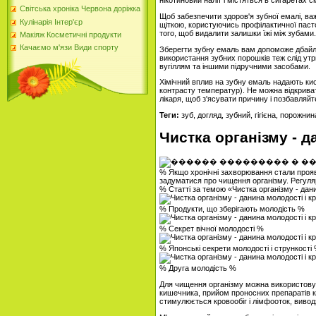
нікотиновий наліт і містяться в сигаретах 
Світська хроніка Червона доріжка
Щоб забезпечити здоров'я зубної емалі, важ
Кулінарія Інтер'єр
щіткою, користуючись профілактичної паст
того, щоб видалити залишки їжі між зубам
Макіяж Косметичні продукти
Качаємо м'язи Види спорту
Зберегти зубну емаль вам допоможе дбайлив
використання зубних порошків теж слід ут
вугіллям та іншими підручними засобами.
Хімічний вплив на зубну емаль надають кисл
контрасту температур). Не можна відкриват
лікаря, щоб з'ясувати причину і позбавляйт
Теги:
зуб, догляд, зубний, гігієна, порожнин
Чистка організму - д
% Якщо хронічні захворювання стали проявл
задуматися про чищення організму. Регуля
% Статті за темою «Чистка організму - дан
% Продукти, що зберігають молодість %
% Секрет вічної молодості %
% Японські секрети молодості і стрункості
% Друга молодість %
Для чищення організму можна використовув
кишечника, прийом проносних препаратів к
стимулюється кровообіг і лімфооток, вивод