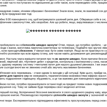
, ми самі часто поступаємо по відношенню до себе також, коли переводимо себе, працю
соння.
мандував снами, нічними образами і баченнями! Знали вони, знали, як важливий сон дл
и
були придумані вже тоді.
рібно 9:00 повноцінного сну, щоб витримувати шалений ритм дня. Обікравши себе в сні
 фізичним самопочуттям, або хворобою. Але що робити, якщо, вирулювавши з численни
пробовувати на собі
способи швидко заснути
! Отже, перше, що потрібно зробити, - це
 води з ванни, миготлива лампочка комп'ютера чи телевізора. Подбайте про зручне ліж
т, коли приходить
безсоння
. У кімнаті має бути свіже повітря. Якщо ви не практикуєте с
чебто розповіли про всім відому істину, але часом навіть дотримання цих рекомендацій
ися. Настала черга вирішити питання про те,
як заснути швидко
, Коли причини безсон
ий, піврічний звіт, «бунтівні» дебет з кредитом, контрольна з математики у сина, наха
 здорову нервову систему і «металеві лати» для нашого душевної рівноваги. І ми знає
але сьогодні вночі ми не зімкнемо очей або змучить жахливими баченнями.
б'язкові» всіх переживань - стане одним їх виходів у цій ситуації. Крім цього, прийде н
цепти для гарного сну
не зневажають терапевтичними можливостями ефірних масел 
ають подразнення і підвищену збудливість, а це так важливо для повноцінного відпочинк
ою гостею, потрібно проаналізувати останні події на предмет появи нових подразників.
орушення сну. Тому не зайвим буде перевірка своєї медичної аптечки.
перший погляд, безпричинної безсоння виключити зі свого щоденного раціону каву, міцн
 хорошою книгою. Рекомендуємо перевірити ці
способи швидко заснути
у зазначеній че
ичні твори. Експериментально підтверджена ефективність прослуховувань перед сном 