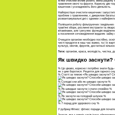
М'яке очисний вплив робить зміна раціону 
травлення овочі та фрукти. Корисну дію чо
кишечник і ускладнюють його діяльність.
Найпростіше очистити кишечник і запустит
проблем з травленням, є джерелом багатьох
розвантажувальні дні є одними з найефект
Поліпшити роботу фільтруючих і видільних 
трав'яні збори, рослинні екстракти та ліка
вітамінами, але і регулює функцію виділенн
а посилення сечовиділення видаляє зайву во
Очищати організм необхідно постійно, оскі
чисті продукти в наш час важко, та і їх ва
культур, овочів, фруктів, достатньої кільк
Теги:
організм, краса, молодість, чистка, д
Як швидко заснути?
% Це цікаво, корисно і потрібно знати будь
як з цим боротися. Рецепти для гарного сн
% Статті за темою «Як швидко заснути? С
% Солодкі сни або як швидко заснути %
% Як швидше заснути і спати спокійно %
% Як заснути на голодний шлунок %
% 7 порад для здорового сну %
У рубриці Фітнес: фітнес поради для початк
Знаєте, яка з давніх часів існує «безкро