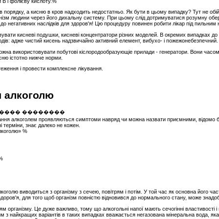
и В і фолієву кислоту.%
 в порядку, а кисню в кров надходить недостатньо. Як бути в цьому випадку? Тут не обі
анізм людини через його дихальну систему. При цьому слід дотримуватися розумну обер
 до негативних наслідків для здоров'я! Цю процедуру повинен робити лікар під пильним
увати кисневі подушки, кисневі концентратори різних моделей. В окремих випадках до 
одів: адже чистий кисень надзвичайно активний елемент, вибухо- і пожежонебезпечний.
можна використовувати побутові кіслородообразующіе прилади - генератори. Вони часо
сню істотно нижче норми.
еження і провести комплексне лікування.
я алкоголю
вання алкоголем проявляються симптоми навряд чи можна назвати приємними, відомо б
і терміни, знає далеко не кожен.
алкоголю» %
 %
коголю виводиться з організму з сечею, повітрям і потім. У той час як основна його ча
у здоров'я, для того щоб організм повністю відновився до нормального стану, може знадо
 організму. Це дуже важливо, тому що алкогольні напої мають сечогінні властивості і в
дним з найкращих варіантів в таких випадках вважається негазована мінеральна вода, як