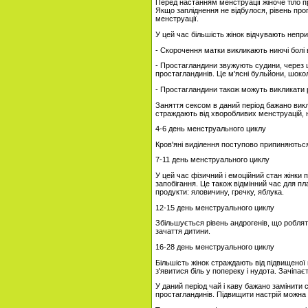
Перед настанням менструації жіноче тіло пр
Якщо запліднення не відбулося, рівень про
менструації.
У цей час більшість жінок відчувають непри
- Скорочення матки викликають ниючі болі 
- Простагландини звужують судини, через щ
простагландинів. Це м'ясні бульйони, шокол
- Простагландини також можуть викликати 
Заняття сексом в даний період бажано викл
страждають від хворобливих менструацій, н
4-6 день менструального циклу
Кров'яні виділення поступово припиняються
7-11 день менструального циклу
У цей час фізичний і емоційний стан жінки 
запобігання. Це також відмінний час для пл
продукти: яловичину, гречку, яблука.
12-15 день менструального циклу
Збільшується рівень андрогенів, що роблят
зачаття дитини.
16-28 день менструального циклу
Більшість жінок страждають від підвищеної 
з'явитися біль у попереку і нудота. Зачіпа
У даний період чай і каву бажано замінити
простагландинів. Підвищити настрій можна