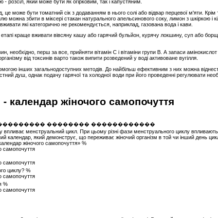
 - розсіл, який може бути як огірковим, так і капустяним.
д, це може бути томатний сік з додаванням в нього солі або відвар перцевої м'яти. Крім то
йлю можна збити в міксері стакан натурального апельсинового соку, лимон з шкіркою і к
 вживати які категорично не рекомендується, наприклад, газована вода і кави.
етапі краще вживати вівсяну кашу або гарячий бульйон, курячу локшину, суп або борщ. 
ин, необхідно, перш за все, прийняти вітамін C і вітаміни групи B. А запаси амінокисл
рганізму від токсинів варто також випити розведений у воді активоване вугілля.
омогою інших загальнодоступних методів. До найбільш ефективним з них можна віднест
астний душ, однак подачу гарячої та холодної води при його проведенні регулювати нео
- календар жіночого самопочуття
ому впливає менструальний цикл. При цьому різні фази менструального циклу впливають
ий календар, який демонструє, що переживає жіночий організм в той чи інший день цик
 календар жіночого самопочуття» %
ого циклу? %
я %