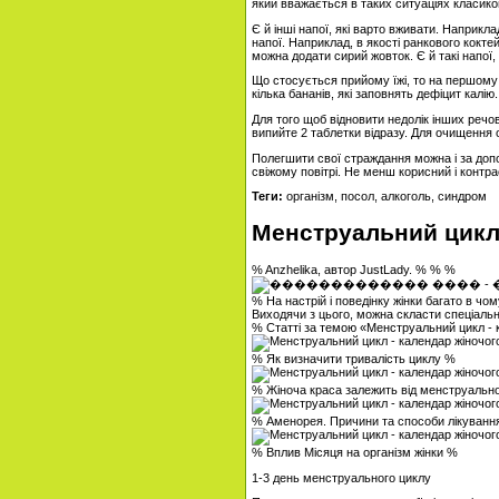
який вважається в таких ситуаціях класикою
Є й інші напої, які варто вживати. Наприкла
напої. Наприклад, в якості ранкового кокте
можна додати сирий жовток. Є й такі напої,
Що стосується прийому їжі, то на першому 
кілька бананів, які заповнять дефіцит калію.
Для того щоб відновити недолік інших речов
випийте 2 таблетки відразу. Для очищення о
Полегшити свої страждання можна і за доп
свіжому повітрі. Не менш корисний і контр
Теги:
організм, посол, алкоголь, синдром
Менструальний цикл 
% Anzhelika, автор JustLady. % % %
% На настрій і поведінку жінки багато в ч
Виходячи з цього, можна скласти спеціальн
% Статті за темою «Менструальний цикл -
% Як визначити тривалість циклу %
% Жіноча краса залежить від менструальн
% Аменорея. Причини та способи лікуванн
% Вплив Місяця на організм жінки %
1-3 день менструального циклу