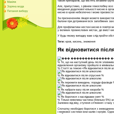
також препаратів, що містять вітаміни груп
Макіяж
Але, припустимо, з рівнем гемоглобіну все
Зоряна мода
введення додаткової кількості кисню в орг
Питання вибору
кисню в крові небезпечно і може призвести
За призначенням лікаря можете використов
балони при дотриманні всіх запобіжних зах
Для профілактики нестачі кисню в повітрі 
у великих промислових містах, де вміст ки
У будь-якому випадку вам слід пройти обст
Теги:
кров, кисень, зниження
Як відновитися післ
% Те, що на наступний день після зловжи
відновлення організму пройшло в мінімальн
% Статті за темою «Як відновитися після 
% Як відновитися після отруєння %
% Як пережити викидень: поради фахівців
% Як набрати вагу після хвороби %
% Як боротися з наслідками свят %
% Тільки невелика частина (близько 5%) ал
Залежно від віку, ступеня сп'яніння і стан
Спочатку необхідно боротися з зневодненням
і нервової системи іони калію і натрію. О