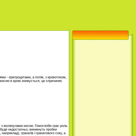
ями - еритроцитами, а потім, з кровотоком,
 кисню в крові знижується, це спричиняє
ня з молекулами кисню. Гемоглобін грає роль
в буде недостатньо, виникнуть пробки
наприклад), гранатів і гранатового соку, а