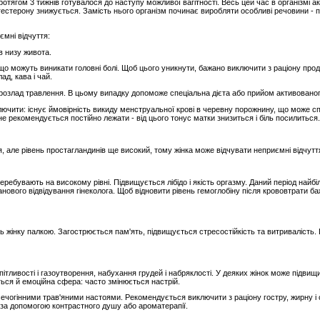
отягом 3 тижнів готувалося до наступу можливої ​​вагітності. Весь цей час в організмі
гестерону знижується. Замість нього організм починає виробляти особливі речовини - 
ємні відчуття:
в низу живота.
о можуть виникати головні болі. Щоб цього уникнути, бажано виключити з раціону прод
ад, кава і чай.
розлад травлення. В цьому випадку допоможе спеціальна дієта або прийом активованого
ючити: існує ймовірність викиду менструальної крові в черевну порожнину, що може сп
е рекомендується постійно лежати - від цього тонус матки знизиться і біль посилиться.
, але рівень простагландинів ще високий, тому жінка може відчувати неприємні відчутт
перебувають на високому рівні. Підвищується лібідо і якість оргазму. Даний період най
анового відвідування гінеколога. Щоб відновити рівень гемоглобіну після крововтрати б
ь жінку палкою. Загострюється пам'ять, підвищується стресостійкість та витривалість.
пітливості і газоутворення, набухання грудей і набряклості. У деяких жінок може підвищи
ється й емоційна сфера: часто змінюється настрій.
 сечогінними трав'яними настоями. Рекомендується виключити з раціону гостру, жирну і 
 за допомогою контрастного душу або ароматерапії.