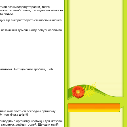
йтися без кислородотерапии, тобто
ежність, пам'ятаючи, що надмірна кількість
 наглядом.
цих пір використовуються класичні кисневі
м незамінні в домашньому побуті, особливо
агатьом. А от що саме зробити, щоб
стина окислюється всередині організму.
битися кілька днів.%
иводять з організму необхідні для м'язової
а заповнює дефіцит солей. Ще один напій,