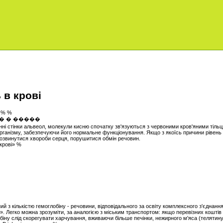
 в крові
% % %
нні стінки альвеол, молекули кисню спочатку зв'язуються з червоними кров'яними тільц
організму, забезпечуючи його нормальне функціонування. Якщо з якоїсь причини рівень
озвинутися хвороби серця, порушитися обмін речовин.
крові» %
ий з кількістю гемоглобіну - речовини, відповідального за освіту комплексного з'єднан
в». Легко можна зрозуміти, за аналогією з міським транспортом: якщо перевізних кошті
біну слід скорегувати харчування, вживаючи більше печінки, нежирного м'яса (телятину, 