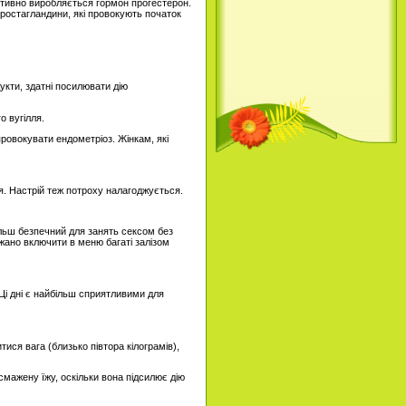
 активно виробляється гормон прогестерон.
простагландини, які провокують початок
укти, здатні посилювати дію
 вугілля.
ровокувати ендометріоз. Жінкам, які
я. Настрій теж потроху налагоджується.
більш безпечний для занять сексом без
ажано включити в меню багаті залізом
 Ці дні є найбільш сприятливими для
тися вага (близько півтора кілограмів),
смажену їжу, оскільки вона підсилює дію