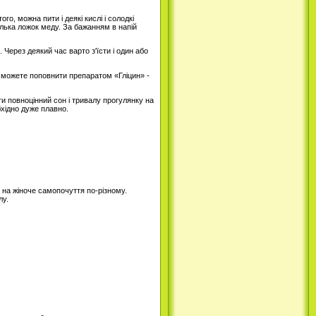
го, можна пити і деякі кислі і солодкі
ілька ложок меду. За бажанням в напій
Через деякий час варто з'їсти і один або
от можете поповнити препаратом «Гліцин» -
и повноцінний сон і тривалу прогулянку на
бхідно дуже плавно.
 на жіноче самопочуття по-різному.
лу.