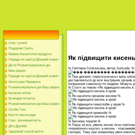
Секс і шлюб
Подорожі Свята
Макіяж Косметичні продукти
Як підвищити кисень
Поради по кар'єрі Діловий етикет
Дієти Розвантажувальні дні
% Світлана Селезньова, автор JustLady. 
Ваш раціон
Поради по кар'єрі Діловий етикет
% При диханні, «просочуючись» крізь кліти
доставляються до всіх внутрішніх органів 
Аксесуари Прикраси
погіршення самопочуття людини. Можуть р
Розвантажувальні дні Ваш раціон
% Статті за темою «Як підвищити кисень в 
Качаємо м'язи
% Як наситити організм киснем %
Кулінарія Інтер'єр
Розвантажувальні дні Ваш раціон
% Як підвищити гемоглобін у крові %
Особа Тіло
% Як підвищити кровообіг %
Взуття Аксесуари
Секс: різноманітність
% Киснева терапія %
% Перш за все, рівень кисню тісно пов'язан
Діти Дружба
«перевізного кошти», а кисень - «пасажирі
Здоровий спосіб життя
(затори). Тому при зниженому рівні гемогло