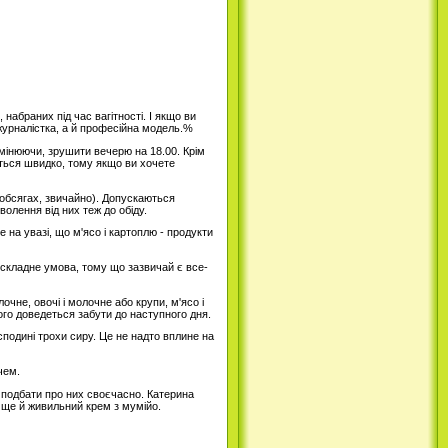
набраних під час вагітності. І якщо ви
и журналістка, а й професійна модель.%
 змінюючи, зрушити вечерю на 18.00. Крім
ються швидко, тому якщо ви хочете
х обсягах, звичайно). Допускаються
олення від них теж до обіду.
е на увазі, що м'ясо і картоплю - продукти
е складне умова, тому що зазвичай є все-
чне, овочі і молочне або крупи, м'ясо і
ого доведеться забути до наступного дня.
сподині трохи сиру. Це не надто вплине на
чем.
е подбати про них своєчасно. Катерина
ще й живильний крем з мумійо.