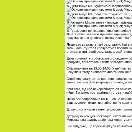
% Дієта мінус 60 - худнемо із задоволення
% Дієта мінус 60 - рецепти стрункості %
% Катерина Мириманова - поради чарівниц
% Гусак свині не товариш: принцип вибору
% Розробивши власні правила харчування, жу
подумаєте, що це погано позначилося на її 
Якщо вас вражають такі результати, і ви ви
того, налаштуйтеся харчуватися правильно
отримати миттєвий результат, шукайте щос
День починайте з обов'язкового сніданку, х
продукти, приготовлені яким завгодно спос
Обід плануйте на 13.00-14.00. У цей час ві
несумісні, тому вибирайте або те, або інше
Особливу увагу автор системи приділяє веч
таки хочеться. Але витримувати напади гол
Крім того, під час вечері вводяться обмеже
яйце. Загалом, постарайтеся готувати найб
Якщо вас запросили в гості, щоб не опинит
ваші зусилля, якщо, звичайно, ви не ходите
До речі, хоча харчування триразове, прот
Дотримуючись цієї нескладної системи живл
Мириманова радить щовечора користуватис
І не забудьте, що корекція фігури неможли