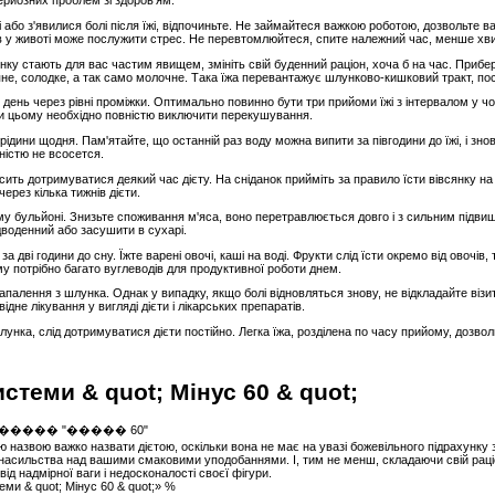
ерйозних проблем зі здоров'ям.
і або з'явилися болі після їжі, відпочиньте. Не займайтеся важкою роботою, дозвольте 
 у животі може послужити стрес. Не перевтомлюйтеся, спите належний час, менше хв
нку стають для вас частим явищем, змініть свій буденний раціон, хоча б на час. Прибер
няне, солодке, а так само молочне. Така їжа перевантажує шлунково-кишковий тракт, п
н день через рівні проміжки. Оптимально повинно бути три прийоми їжі з інтервалом у ч
и цьому необхідно повністю виключити перекушування.
ідини щодня. Пам'ятайте, що останній раз воду можна випити за півгодини до їжі, і знов
ністю не всосется.
ить дотримуватися деякий час дієту. На сніданок прийміть за правило їсти вівсянку 
ерез кілька тижнів дієти.
ому бульйоні. Знизьте споживання м'яса, воно перетравлюється довго і з сильним підви
 дводенний або засушити в сухарі.
за дві години до сну. Їжте варені овочі, каші на воді. Фрукти слід їсти окремо від овоч
му потрібно багато вуглеводів для продуктивної роботи днем.
апалення з шлунка. Однак у випадку, якщо болі відновляться знову, не відкладайте візи
ідне лікування у вигляді дієти і лікарських препаратів.
унка, слід дотримуватися дієти постійно. Легка їжа, розділена по часу прийому, дозвол
стеми & quot; Мінус 60 & quot;
назвою важко назвати дієтою, оскільки вона не має на увазі божевільного підрахунку з'
 насильства над вашими смаковими уподобаннями. І, тим не менш, складаючи свій рац
д надмірної ваги і недосконалості своєї фігури.
ми & quot; Мінус 60 & quot;» %