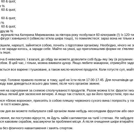
м %
і %
 друзів %
рналістка Катерина Мириманова за півтора року позбулася 60 кілограмів (!) Із 120-ти, 
фігурі і зовнішності (обвисла і в'яла шкіра тощо), то помиляєтеся: зараз вона не тільк
рішили, нарешті, зайнятися собою, почніть з підготовки організму. Необхідно, нічого не
 не заради когось, а заради себе. Майте на увазі, що приголомшливі форми не з'явля
ь інше.
оча б невеликого. І взагалі, до обіду ви можете дозволити собі будь-яку їжу (в розумни
обом. В цей час, і тільки, можна вживати цукор. Якщо любите макарони, отримуйте задов
тається все варене і тушковане, а також кисло-молочні продукти. Коли готуєте суп, майт
.
ері. Головне правило полягає в тому, щоб не їсти після 17.00-17.45. Для початківців ц
оду вам доведеться всього два тижні, після чого організм звикне.
ння на харчування за схемою сполучуваності продуктів. Разом можна їсти: фрукти і моло
ільш легкий для засвоєння вечерю. А якщо так сталося, що ви його пропустили, про нь
ися «білою вороною», прихопіть із собою пляшку червоного сухого вина і попросіть у го
 в гості кожен день.
ягом дня ви можете побалувати свій організм яким-небудь несолодким фруктом або ово
ення, ви поступово відчуєте, як йдуть зайві сантиметри на талії і стегнах. Не забудьт
я кавовим скрабом, масажуючи їм проблемні місця. А після очищення шкіри втирайте 
ва без фізичного навантаження і занять спортом.