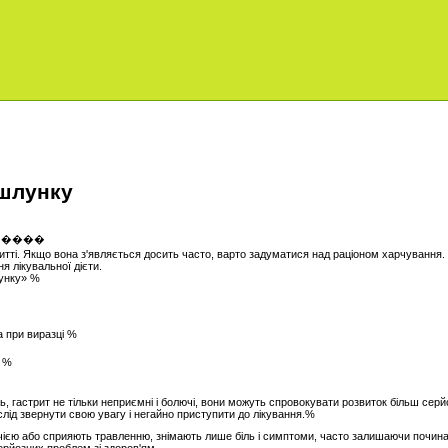
 шлунку
тті. Якщо вона з'являється досить часто, варто задуматися над раціоном харчування. 
 лікувальної дієти.
лунку» %
а при виразці %
а %
ь, гастрит не тільки неприємні і болючі, вони можуть спровокувати розвиток більш се
лід звернути свою увагу і негайно приступити до лікування.%
 печією або сприяють травленню, знімають лише біль і симптоми, часто залишаючи почин