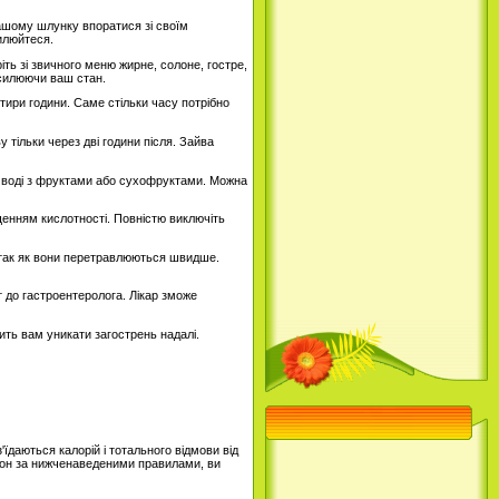
вашому шлунку впоратися зі своїм
илюйтеся.
іть зі звичного меню жирне, солоне, гостре,
осилюючи ваш стан.
отири години. Саме стільки часу потрібно
у тільки через дві години після. Зайва
на воді з фруктами або сухофруктами. Можна
щенням кислотності. Повністю виключіть
ів, так як вони перетравлюються швидше.
т до гастроентеролога. Лікар зможе
ить вам уникати загострень надалі.
їдаються калорій і тотального відмови від
іон за нижченаведеними правилами, ви