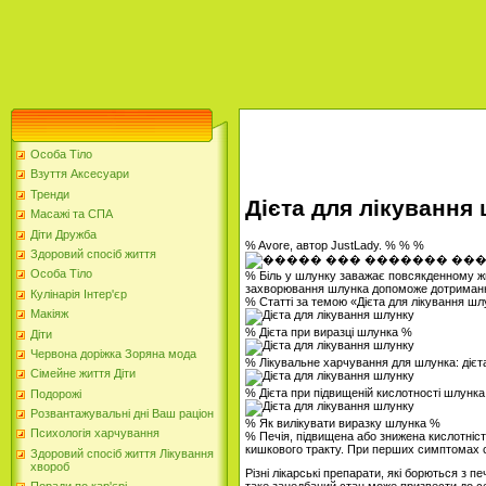
Особа Тіло
Взуття Аксесуари
Тренди
Дієта для лікування
Масажі та СПА
Діти Дружба
% Avore, автор JustLady. % % %
Здоровий спосіб життя
Особа Тіло
% Біль у шлунку заважає повсякденному жи
захворювання шлунка допоможе дотримання
Кулінарія Інтер'єр
% Статті за темою «Дієта для лікування ш
Макіяж
% Дієта при виразці шлунка %
Діти
Червона доріжка Зоряна мода
% Лікувальне харчування для шлунка: дієт
Сімейне життя Діти
% Дієта при підвищеній кислотності шлунк
Подорожі
Розвантажувальні дні Ваш раціон
% Як вилікувати виразку шлунка %
Психологія харчування
% Печія, підвищена або знижена кислотніст
кишкового тракту. При перших симптомах с
Здоровий спосіб життя Лікування
хвороб
Різні лікарські препарати, які борються з