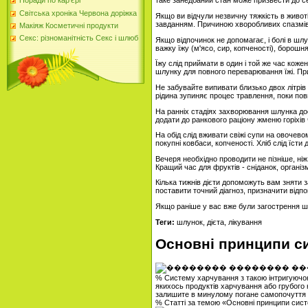
таке занедбаний стан може призвести до с
Поради по кар'єрі
Світська хроніка Червона доріжка
Якщо ви відчули незвичну тяжкість в живот
завданням. Причиною хворобливих спазмів
Макіяж Косметичні продукти
Секс: різноманітність Секс і шлюб
Якщо відпочинок не допомагає, і болі в шлу
важку їжу (м'ясо, сир, копченості), борош
Їжу слід приймати в один і той же час коже
шлунку для повного переварювання їжі. Пр
Не забувайте випивати близько двох літрів р
рідина зупиняє процес травлення, поки пов
На ранніх стадіях захворювання шлунка дос
додати до ранкового раціону жменю горіхів ч
На обід слід вживати свіжі супи на овочев
покупні ковбаси, копченості. Хліб слід їсти
Вечеря необхідно проводити не пізніше, ніж 
Кращий час для фруктів - сніданок, організ
Кілька тижнів дієти допоможуть вам зняти з
поставити точний діагноз, призначити відпов
Якщо раніше у вас вже були загострення шл
Теги:
шлунок, дієта, лікування
Основні принципи си
% Систему харчування з такою інтригуючою 
якихось продуктів харчування або грубого
залишите в минулому погане самопочуття ві
% Статті за темою «Основні принципи систе