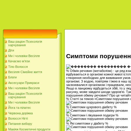
Ваш раціон Психологія
харчування
Діти
Симптоми порушення
Ми і чоловіки Весілля
Качаємо м'язи
Тіло Волосся
% Обмін речовин (метаболізм) - це ряд вза
Весілля Сімейне життя
відбуваються в організмі кожної живої істо
Блоги
створення необхідних для виживання умов.
організмі. З водою, повітрям і їжею в наш 
Аксесуари Прикраси
засвоювалися організмом і працювали, необх
Ми і чоловіки Весілля
Якщо в ланцюжку відбудеться збій, то у лю
рахунку, може завдати шкоди здоров'ю. Та
Ваш раціон Психологія
порушення обміну речовин? Про це читайте 
харчування
% Статті за темою «Симптоми порушення 
Ми і чоловіки Весілля
% Симптоми цукрового діабету %
Йога та пілатес
Червона доріжка
% Симптоми і лікування подагри %
Волосся Нігті
% Які симптоми у діабету %
Питання вибору
Макіяж Косметичні продукти