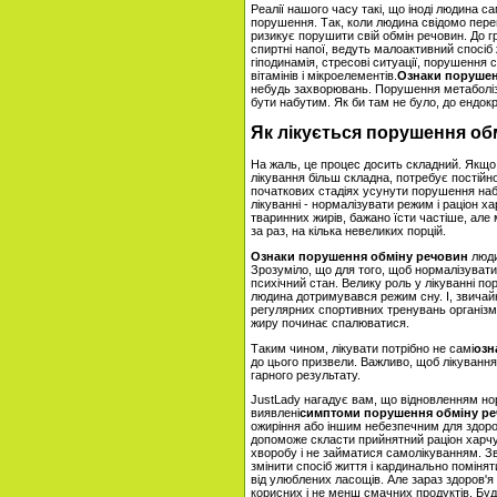
Реалії нашого часу такі, що іноді людина с
порушення. Так, коли людина свідомо перен
ризикує порушити свій обмін речовин. До г
спиртні напої, ведуть малоактивний спосі
гіподинамія, стресові ситуації, порушення
вітамінів і мікроелементів.
Ознаки порушен
небудь захворювань. Порушення метаболіз
бути набутим. Як би там не було, до ендок
Як лікується порушення об
На жаль, це процес досить складний. Якщ
лікування більш складна, потребує постій
початкових стадіях усунути порушення наб
лікуванні - нормалізувати режим і раціон х
тваринних жирів, бажано їсти частіше, але 
за раз, на кілька невеликих порцій.
Ознаки порушення обміну речовин
люди
Зрозуміло, що для того, щоб нормалізувати
психічний стан. Велику роль у лікуванні п
людина дотримувався режим сну. І, звичайн
регулярних спортивних тренувань організм п
жиру починає спалюватися.
Таким чином, лікувати потрібно не самі
озн
до цього призвели. Важливо, щоб лікуванн
гарного результату.
JustLady нагадує вам, що відновленням но
виявлені
симптоми порушення обміну р
ожиріння або іншим небезпечним для здоров
допоможе скласти прийнятний раціон харчув
хворобу і не займатися самолікуванням. З
змінити спосіб життя і кардинально помінят
від улюблених ласощів. Але зараз здоров'я
корисних і не менш смачних продуктів. Буд