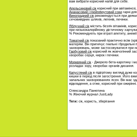
вам вибрати корисний напій для себе.
Апельсиновий сік
корисний при авітамінозі,
Ананасовий і грейпфрутовий соки
гарні для
Виноградний сік
рекомендується при деяких
сечовивідних шляхів, легенів, печінки.
Яблучний сік
містить безліч вітамінів, кори
при низькокалорійному дієтичному харчува
% Рекомендують при втраті апетиту, анемії
Томатний сік
показаний практично всім (крі
матерям. Він пригнічує гнильні і бродильн
захворювань, може застосовуватися при ни
Гарбузовий сік
корисний як жовчогінний зас
хворобах серця, нирок і печінки.
Морквяний сік
- Джерело бета-каротину і мас
розладах зору, хворобах органів дихання.
Капустяний сік
в підігрітому вигляді дуже 
кишки в період після загострення. Його в
запальних захворюваннях ясен. Він має зд
відкладення, а отже, корисний при ожирінні.
Олександра Панютина
% Жіночий журнал JustLady
Теги:
сік, користь, зберігання