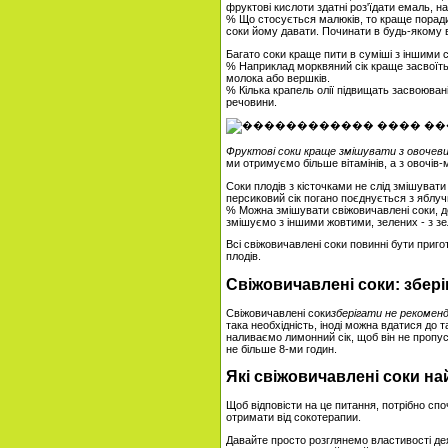
фруктові кислоти здатні роз'їдати емаль, н
% Що стосується малюків, то краще порадити
соки йому давати. Починати в будь-якому в
Багато соки краще пити в суміші з іншими
% Наприклад морквяний сік краще засвоїтьс
молока або вершків.
% Кілька крапель олії підвищать засвоювані
речовини.
Фруктові соки краще змішувати з овочев
ми отримуємо більше вітамінів, а з овочів
Соки плодів з кісточками не слід змішувати
персиковий сік погано поєднується з яблу
% Можна змішувати свіжовичавлені соки, д
змішуємо з іншими жовтими, зелених - з зел
Всі свіжовичавлені соки повинні бути приго
плодів.
Свіжовичавлені соки: збері
Свіжовичавлені соки
зберігати не рекомен
така необхідність, іноді можна вдатися до 
наливаємо лимонний сік, щоб він не пропус
не більше 8-ми годин.
Які свіжовичавлені соки на
Щоб відповісти на це питання, потрібно сп
отримати від сокотерапии.
Давайте просто розглянемо властивості деяк