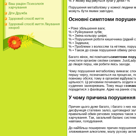
% У якому віці ріжуться зуби у дітей? %
Ваш раціон Психологія
Порушення метаболізму у кожної людини мо
харчування
можуть бути якими завгодно.
Діти Дружба
Здоровий спосіб життя
Основні симптоми порушен
Здоровий спосіб життя Лікування
хвороб
• Різке збільшення ваги;
% • Руйнування зубів;
% • Зміна кольору шкіри;
% • Порушення роботи кишечника (рідкий ст
% • Задишка;
% • Проблеми з волоссям та нігтями, поруш
% • Також до ознак порушення обміну речов
Багато жінок, які помічають
симптоми пору
очистити організм своїми силами. JustLady
до лікаря перш, ніж робити якісь заходи.
Чому порушення метаболізму вимагає спос
першу чергу, позначаються на процесах, п
повному обсязі, тому в організмі відбуваєт
щільності. Ці речовини починають осідати н
судинних захворювань. Тому якщо є
ознак
порадитися з фахівцем. Адже на ранніх стад
У чому причина порушення
Причин цього дуже багато, і багато з них 
дисфункція статевих залоз, щитовидної зало
правильний обмін речовин зокрема також за
харчування. Так, загальний баланс систем
навпаки, голодування.
До найбільш поширених причин порушення 
зловживання алкоголем, малу рухову актив