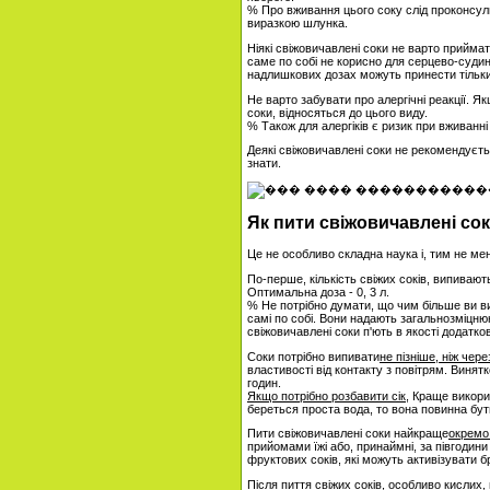
% Про вживання цього соку слід проконсул
виразкою шлунка.
Ніякі свіжовичавлені соки не варто прийм
саме по собі не корисно для серцево-судин
надлишкових дозах можуть принести тільк
Не варто забувати про алергічні реакції. Я
соки, відносяться до цього виду.
% Також для алергіків є ризик при вживанні 
Деякі свіжовичавлені соки не рекомендуєть
знати.
Як пити свіжовичавлені со
Це не особливо складна наука і, тим не м
По-перше, кількість свіжих соків, випиваю
Оптимальна доза - 0, 3 л.
% Не потрібно думати, що чим більше ви ви
самі по собі. Вони надають загальнозміцню
свіжовичавлені соки п'ють в якості додатково
Соки потрібно випивати
не пізніше, ніж чер
властивості від контакту з повітрям. Винятк
годин.
Якщо потрібно розбавити сік
, Краще викори
береться проста вода, то вона повинна бут
Пити свіжовичавлені соки найкраще
окремо 
прийомами їжі або, принаймні, за півгодини
фруктових соків, які можуть активізувати 
Після пиття свіжих соків, особливо кислих,