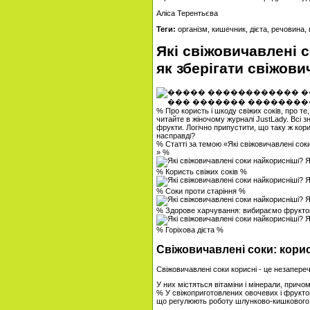
Аліса Терентьєва
Теги:
організм, кишечник, дієта, речовина,
Які свіжовичавлені с
як зберігати свіжови
% Про користь і шкоду свіжих соків, про те,
читайте в жіночому журналі JustLady. Всі зн
фрукти. Логічно припустити, що таку ж кори
насправді?
% Статті за темою «Які свіжовичавлені соки
» %
% Користь свіжих соків %
% Соки проти старіння %
% Здорове харчування: вибираємо фрукто
% Горіхова дієта %
Свіжовичавлені соки: кори
Свіжовичавлені соки корисні - це незапере
У них містяться вітаміни і мінерали, прич
% У свіжоприготовлених овочевих і фруктов
що регулюють роботу шлунково-кишкового 