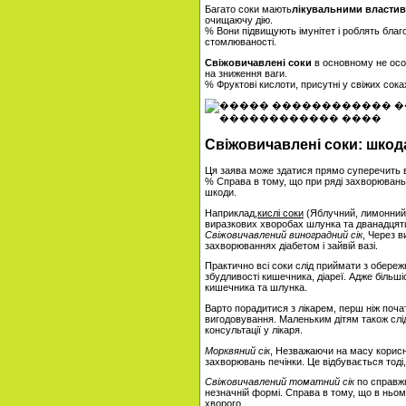
Багато соки мають
лікувальними власти
очищаючу дію.
% Вони підвищують імунітет і роблять благ
стомлюваності.
Свіжовичавлені соки
в основному не особ
на зниження ваги.
% Фруктові кислоти, присутні у свіжих сока
Свіжовичавлені соки: шкод
Ця заява може здатися прямо суперечить 
% Справа в тому, що при ряді захворювань 
шкоди.
Наприклад,
кислі соки
(Яблучний, лимонний,
виразкових хворобах шлунка та дванадцят
Свіжовичавлений виноградний сік
, Через в
захворюваннях діабетом і зайвій вазі.
Практично всі соки слід приймати з обереж
збудливості кишечника, діареї. Адже більші
кишечника та шлунка.
Варто порадитися з лікарем, перш ніж почат
вигодовування. Маленьким дітям також слід
консультації у лікаря.
Морквяний сік
, Незважаючи на масу корис
захворювань печінки. Це відбувається тоді,
Свіжовичавлений томатний сік
по справжн
незначній формі. Справа в тому, що в ньом
хворого.