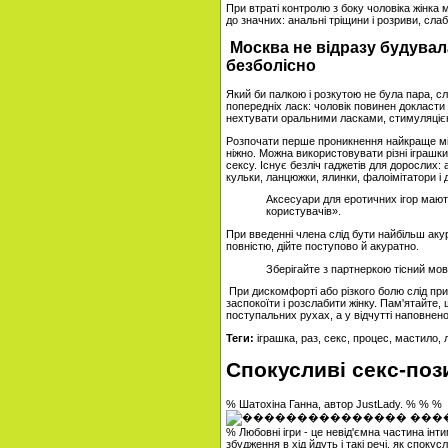
При втраті контролю з боку чоловіка жінка 
до значних: анальні тріщини і розриви, слаб
Москва не відразу будувал
безболісно
Який би палкою і розкутою не була пара, сл
попередніх ласк: чоловік повинен докласт
нехтувати оральними ласками, стимуляцією
Розпочати перше проникнення найкраще міз
ніжно. Можна використовувати різні іграшки
сексу. Існує безліч гаджетів для дорослих:
кульки, ланцюжки, ялинки, фалоімітатори і 
Аксесуари для еротичних ігор мають
користувачів».
При введенні члена слід бути найбільш акур
повністю, дійте поступово й акуратно.
Зберігайте з партнеркою тісний мов
При дискомфорті або різкого болю слід пр
заспокоїти і розслабити жінку. Пам'ятайте,
поступальних рухах, а у відчутті наповнено
Теги:
іграшка, раз, секс, процес, мастило,
Спокусливі секс-поз
% Шатохіна Ганна, автор JustLady. % % %
% Любовні ігри - це невід'ємна частина інт
збудження в хід йдуть і такі речі, як споку