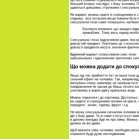
що ноги повинні з'єднуватися на рівні колі
більший інтерес послідує з боку чоловіка. 
здаються довшими, стрункими і сексуальн
Як варіант, можна сидіти зі схрещеними в 
спідниці - все потаємні місця повинні бут
сексуальної пози саме спокушати, натякати 
Експерти впевнені, що занадто відве
приваблює. Тому весь наряд необх
Сексуальна і поза задумливою дами, яка к
довгастий предмет. Пов'язано це з психолог
довгасті предмети несуть значення фалічн
Відмінний варіант спокусливою секс-пози -
найсильніших і однозначних еротичних сигна
Що можна додати до споку
Якщо під час прийняття тієї чи іншої пози 
сильний ефект на чоловіка. Так, наприклад
вигнувши спину, кавалеру не залишається н
повідомлення як заклик до більш тісного ко
улоговинку в вирізі одягу крапельку води.
Можна торкатися і до партнера. Достатньо 
ви сидите зі схрещеними ногами на кріслі, 
передати - келих, тарілку, фрукт і т.д.
Не менш сексуальним сигналом чоловіки вва
дія з боку дами. Те ж саме стосується і в
в даному випадку йде не про ліжку. Можна з
далеко не всі дами.
Щоб вразити уяву чоловіки, необхідно рете
отримати буде дуже несподіваним.