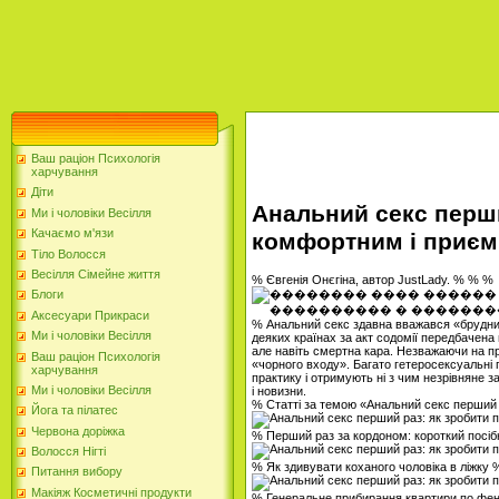
Ваш раціон Психологія
харчування
Діти
Анальний секс перши
Ми і чоловіки Весілля
Качаємо м'язи
комфортним і приє
Тіло Волосся
Весілля Сімейне життя
% Євгенія Онєгіна, автор JustLady. % % %
Блоги
Аксесуари Прикраси
% Анальний секс здавна вважався «брудним»
Ми і чоловіки Весілля
деяких країнах за акт содомії передбачена 
але навіть смертна кара. Незважаючи на пр
Ваш раціон Психологія
«чорного входу». Багато гетеросексуальні
харчування
практику і отримують ні з чим незрівняне за
Ми і чоловіки Весілля
і новизни.
% Статті за темою «Анальний секс перший
Йога та пілатес
Червона доріжка
% Перший раз за кордоном: короткий посі
Волосся Нігті
% Як здивувати коханого чоловіка в ліжку 
Питання вибору
Макіяж Косметичні продукти
% Генеральне прибирання квартири по фе