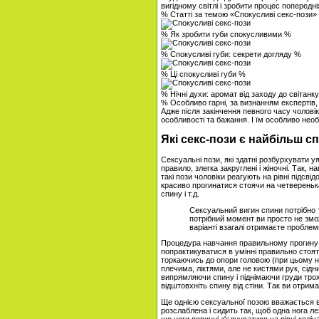
вигідному світлі і зробити процес попередні
% Статті за темою «Спокусливі секс-пози»
% Як зробити губи спокусливими %
% Спокусливі губи: секрети догляду %
% Ці спокусливі губи %
% Нічні духи: аромат від заходу до світанк
% Особливо гарні, за визнанням експертів,
Адже після закінчення певного часу чоловік
особливості та бажання. І їм особливо необ
Які секс-пози є найбільш 
Сексуальні пози, які здатні розбурхувати у
правило, злегка закруглені і жіночні. Так, н
такі пози чоловіки реагують на рівні підсві
красиво прогинатися стоячи на четвереньк
спину і т.д.
Сексуальний вигин спини потрібно 
потрібний момент ви просто не змо
варіанті взагалі отримаєте проблем
Процедура навчання правильному прогину с
попрактикуватися в умінні правильно стояти
торкаючись до опори головою (при цьому не
плечима, ліктями, але не кистями рук, сідн
випрямляючи спину і піднімаючи груди трохи
відштовхніть спину від стіни. Так ви отрим
Ще однією сексуальної позою вважається вм
розслаблена і сидить так, щоб одна нога ле