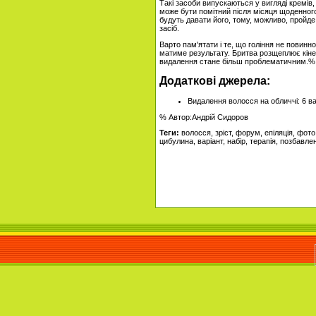
Такі засоби випускаються у вигляді кремів, 
може бути помітний після місяця щоденного
будуть давати його, тому, можливо, пройде
засіб.
Варто пам'ятати і те, що гоління не повинн
матиме результату. Бритва розщеплює кінец
видалення стане більш проблематичним.%
Додаткові джерела
:
Видалення волосся на обличчі: 6 ва
% Автор:
Андрій Сидоров
Теги:
волосся, зріст, форум, епіляція, фото,
цибулина, варіант, набір, терапія, позбав