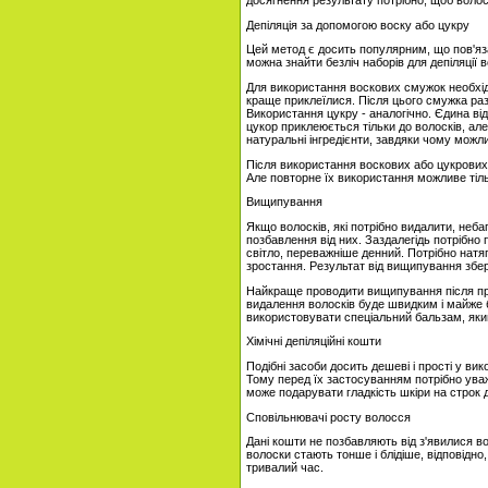
Депіляція за допомогою воску або цукру
Цей метод є досить популярним, що пов'яз
можна знайти безліч наборів для депіляції
Для використання воскових смужок необхідн
краще приклеїлися. Після цього смужка ра
Використання цукру - аналогічно. Єдина від
цукор приклеюється тільки до волосків, ал
натуральні інгредієнти, завдяки чому можл
Після використання воскових або цукрових
Але повторне їх використання можливе тіль
Вищипування
Якщо волосків, які потрібно видалити, не
позбавлення від них. Заздалегідь потрібно 
світло, переважніше денний. Потрібно натя
зростання. Результат від вищипування збе
Найкраще проводити вищипування після при
видалення волосків буде швидким і майже 
використовувати спеціальний бальзам, який
Хімічні депіляційні кошти
Подібні засоби досить дешеві і прості у вик
Тому перед їх застосуванням потрібно уваж
може подарувати гладкість шкіри на строк д
Сповільнювачі росту волосся
Дані кошти не позбавляють від з'явилися в
волоски стають тонше і блідіше, відповідно,
тривалий час.