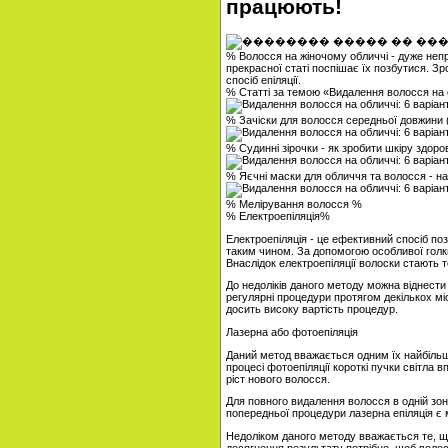
працюють!
% Волосся на жіночому обличчі - дуже неп
прекрасної статі поспішає їх позбутися. Зр
спосіб епіляції.
% Статті за темою «Видалення волосся на об
% Зачіски для волосся середньої довжин
% Судинні зірочки - як зробити шкіру здор
% Яєчні маски для обличчя та волосся - н
% Мелірування волосся %
% Електроепіляція%
Електроепіляція - це ефективний спосіб по
таким чином. За допомогою особливої ​​гол
Внаслідок електроепіляції волоски стають т
До недоліків даного методу можна віднест
регулярні процедури протягом декількох міся
досить високу вартість процедур.
Лазерна або фотоепіляція
Даний метод вважається одним їх найбільш
процесі фотоепіляції короткі пучки світла 
ріст нового волосся.
Для повного видалення волосся в одній зоні
попередньої процедури лазерна епіляція є
Недоліком даного методу вважається те, що в
досягнення результату потрібно, щоб волос