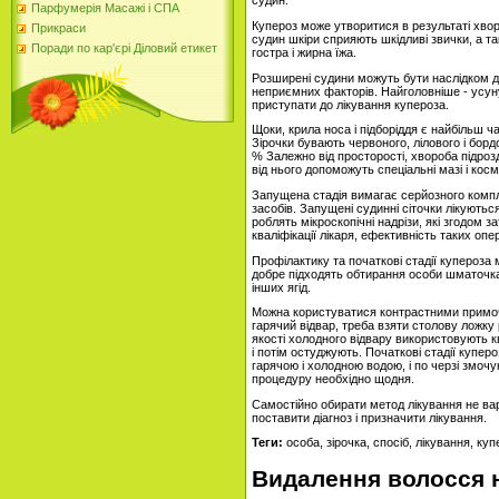
судин.
Парфумерія Масажі і СПА
Купероз може утворитися в результаті хворо
Прикраси
судин шкіри сприяють шкідливі звички, а т
Поради по кар'єрі Діловий етикет
гостра і жирна їжа.
Розширені судини можуть бути наслідком ди
неприємних факторів. Найголовніше - усун
приступати до лікування купероза.
Щоки, крила носа і підборіддя є найбільш ч
Зірочки бувають червоного, лілового і борд
% Залежно від просторості, хвороба підрозд
від нього допоможуть спеціальні мазі і косм
Запущена стадія вимагає серйозного комп
засобів. Запущені судинні сіточки лікуют
роблять мікроскопічні надрізи, які згодом
кваліфікації лікаря, ефективність таких оп
Профілактику та початкові стадії купероза
добре підходять обтирання особи шматочками
інших ягід.
Можна користуватися контрастними примоч
гарячий відвар, треба взяти столову ложку 
якості холодного відвару використовують кв
і потім остуджують. Початкові стадії купер
гарячою і холодною водою, і по черзі змоч
процедуру необхідно щодня.
Самостійно обирати метод лікування не ва
поставити діагноз і призначити лікування.
Теги:
особа, зірочка, спосіб, лікування, ку
Видалення волосся на