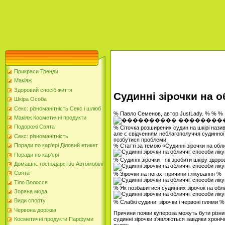
Прикраси Тренди
Макіяж
Здоровий спосіб життя
Судинні зірочки на о
Шкіра Особа
Секс: різноманітність Секс і шлюб
% Павло Семенов, автор JustLady. % % %
Макіяж Косметичні продукти
Подорожі Свята
% Сіточка розширених судин на шкірі назив
але є свідченням неблагополуччя судинної
Секс: різноманітність
позбутися проблеми.
Поради по кар'єрі Діловий етикет
% Статті за темою «Судинні зірочки на обл
Поради по кар'єрі
% Судинні зірочки - як зробити шкіру здор
Домашнє господарство Автомобілі
Свята
% Зірочки на ногах: причини і лікування %
Тіло Волосся
% Як позбавитися судинних зірочок на обл
Зоряна мода
Види спорту
% Слабкі судини: зірочки і червоні плями %
Червона доріжка
Причини появи купероза можуть бути різним
судинні зірочки з'являються завдяки хроні
Косметичні продукти Парфуми