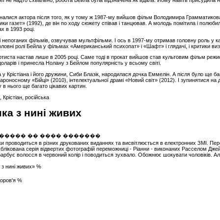
 неї не надто схвально, робота Бейла була відзначена як вдала. Йому навіть присудила 
зналися актора після того, як у тому ж 1987-му вийшов фільм Володимира Грамматикова 
ки газет» (1992), де він по ходу сюжету співав і танцював. А молодь помітила і полюбил
ах в 1993 році.
ічі непоганих фільмів, озвучував мультфільми. І ось в 1997-му отримав головну роль у 
головні ролі Бейла у фільмах «Американський психопат» і «Шафт» і глядачі, і критики в
ртиста настав лише в 2005 році. Саме тоді в прокат вийшов став культовим фільм реж
оларів і принесла Нолану з Бейлом популярність у всьому світі.
а у Крістіана і його дружини, Сиби Блазік, народилася дочка Еммелін. А після було ще ба
роносному «Бійці» (2010), інтелектуальної драмі «Новий світ» (2012). І зупинятися на 
 в нього ще багато цікавих картин.
 Крістіан, російська
ка з нині живих
и проводиться в різних друкованих виданнях та висвітлюється в електронних ЗМІ. Пере
лікована серія відвертих фотографій переможниці - Ріанни - виконаних Расселом Джейм
 фарбує волосся в червоний колір і поводиться зухвало. Обожнює шокувати чоловіків. 
 з нині живих» %
доров'я %