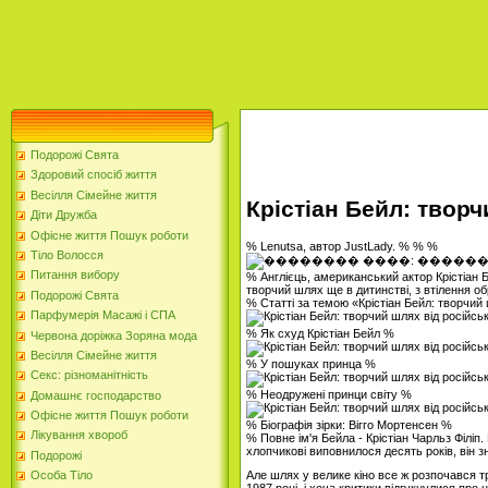
Подорожі Свята
Здоровий спосіб життя
Весілля Сімейне життя
Крістіан Бейл: твор
Діти Дружба
Офісне життя Пошук роботи
% Lenutsa, автор JustLady. % % %
Тіло Волосся
Питання вибору
% Англієць, американський актор Крістіан Б
творчий шлях ще в дитинстві, з втілення о
Подорожі Свята
% Статті за темою «Крістіан Бейл: творчий
Парфумерія Масажі і СПА
% Як схуд Крістіан Бейл %
Червона доріжка Зоряна мода
Весілля Сімейне життя
% У пошуках принца %
Секс: різноманітність
% Неодружені принци світу %
Домашнє господарство
Офісне життя Пошук роботи
% Біографія зірки: Вігго Мортенсен %
Лікування хвороб
% Повне ім'я Бейла - Крістіан Чарльз Філіп
хлопчикові виповнилося десять років, він 
Подорожі
Але шлях у велике кіно все ж розпочався тр
Особа Тіло