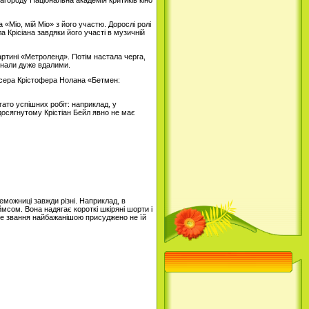
нагороду Національна академія критиків кіно
«Міо, мій Міо» з його участю. Дорослі ролі
а Крісіана завдяки його участі в музичній
картині «Метроленд». Потім настала черга,
изнали дуже вдалими.
исера Крістофера Нолана «Бетмен:
гато успішних робіт: наприклад, у
досягнутому Крістіан Бейл явно не має
можниці завжди різні. Наприклад, в
сом. Вона надягає короткі шкіряні шорти і
Але звання найбажанішою присуджено не їй