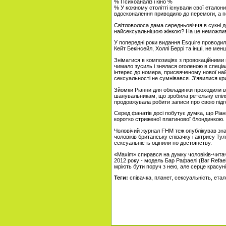
% Психоаналіз і кіно %
% У кожному столітті існували свої еталон
вдосконалення приводило до перемоги, а 
Світловолоса дама середньовіччя в сукні до
найсексуальнішою жінкою? На це неможливо д
У попередні роки видання Esquire проводил
Кейт Бекінсейл, Холлі Беррі та інші, не менш
Зніматися в композиціях з провокаційними н
чимало зусиль і знялася оголеною в спеціа
інтерес до номера, присвяченому нової най
сексуальності не сумнівався. З'явилися кр
Зйомки Ріанни для обкладинки проходили в к
шанувальникам, що зробила ретельну епіляці
продовжувала робити записи про свою підго
Серед фанатів досі побутує думка, що Ріа
коротко стриженої платинової блондинкою. І 
Чоловічий журнал FHM теж опублікував зн
чоловіків британську співачку і актрису Ту
сексуальність оцінили по достоїнству.
«Maxim» спирався на думку чоловіків-читач
2012 року - модель Бар Рафаелі (Bar Refael
мріють бути поруч з нею, але серце красуні
Теги:
співачка, планет, сексуальність, етал