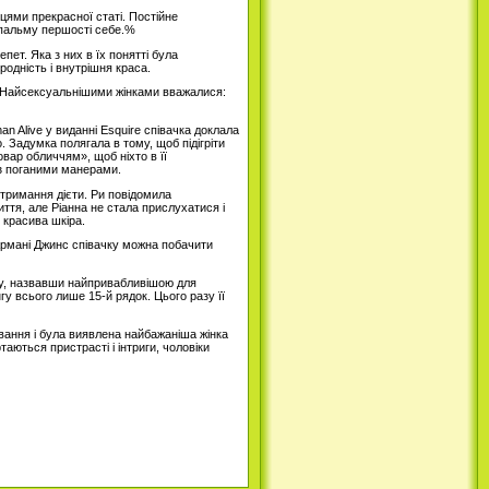
цями прекрасної статі. Постійне
 пальму першості себе.%
пет. Яка з них в їх понятті була
родність і внутрішня краса.
з. Найсексуальнішими жінками вважалися:
n Alive у виданні Esquire співачка доклала
 Задумка полягала в тому, щоб підігріти
вар обличчям», щоб ніхто в її
 з поганими манерами.
дотримання дієти. Ри повідомила
иття, але Ріанна не стала прислухатися і
 красива шкіра.
Армані Джинс співачку можна побачити
ку, назвавши найпривабливішою для
гу всього лише 15-й рядок. Цього разу її
ння і була виявлена ​​найбажаніша жінка
аються пристрасті і інтриги, чоловіки