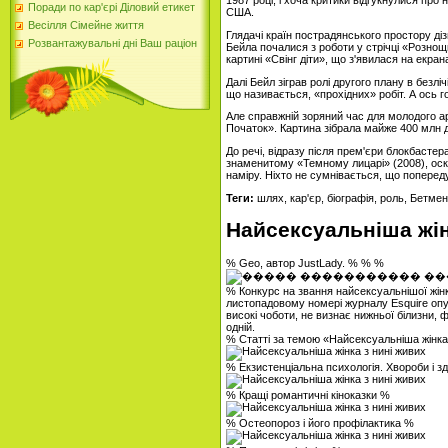
1987 році, і хоча критики відгукнулися про
Поради по кар'єрі Діловий етикет
США.
Весілля Сімейне життя
Глядачі країн пострадянського простору ді
Розвантажувальні дні Ваш раціон
Бейла почалися з роботи у стрічці «Рознощи
картині «Свінг діти», що з'явилася на екран
Далі Бейл зіграв ролі другого плану в безл
що називається, «прохідних» робіт. А ось 
Але справжній зоряний час для молодого а
Початок». Картина зібрала майже 400 млн д
До речі, відразу після прем'єри блокбастер
знаменитому «Темному лицарі» (2008), оска
наміру. Ніхто не сумнівається, що попереду
Теги:
шлях, кар'єр, біографія, роль, Бетмен,
Найсексуальніша жін
% Geo, автор JustLady. % % %
% Конкурс на звання найсексуальнішої жінк
листопадовому номері журналу Esquire опуб
високі чоботи, не визнає нижньої білизни,
одній.
% Статті за темою «Найсексуальніша жінка
% Екзистенціальна психологія. Хвороби і з
% Кращі романтичні кіноказки %
% Остеопороз і його профілактика %