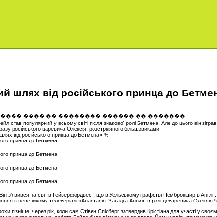
чий шлях від російського принца до Бетме
ейл став популярний у всьому світі після знакової ролі Бетмена. Але до цього він зігра
бразу російського царевича Олексія, розстріляного більшовиками.
 шлях від російського принца до Бетмена» %
. Він з'явився на світ в Гейверфордвест, що в Уельському графстві Пемброкшир в Англії. 
знявся в невеликому телесеріалі «Анастасія: Загадка Анни», в ролі цесаревича Олексія.
охи пізніше, через рік, коли сам Стівен Спілберг затвердив Крістіана для участі у своє