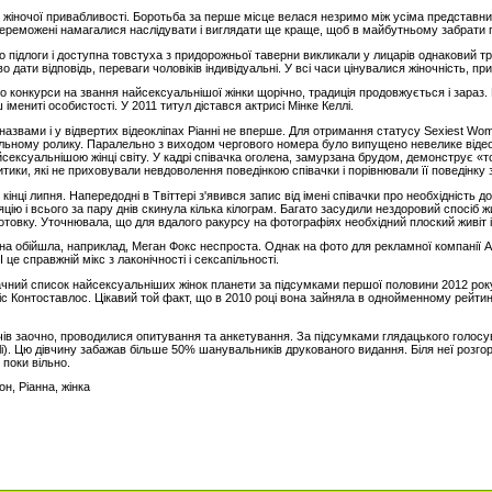
и жіночої привабливості. Боротьба за перше місце велася незримо між усіма представни
переможені намагалися наслідувати і виглядати ще краще, щоб в майбутньому забрати
 підлоги і доступна товстуха з придорожньої таверни викликали у лицарів однаковий тре
ати відповідь, переваги чоловіків індивідуальні. У всі часи цінувалися жіночність, при
о конкурси на звання найсексуальнішої жінки щорічно, традиція продовжується і зара
 імениті особистості. У 2011 титул дістався актрисі Мінке Келлі.
азвами і у відвертих відеокліпах Ріанні не вперше. Для отримання статусу Sexiest Woma
льному ролику. Паралельно з виходом чергового номера було випущено невелике відео.
сексуальнішою жінці світу. У кадрі співачка оголена, замурзана брудом, демонструє «то
итики, які не приховували невдоволення поведінкою співачки і порівнювали її поведінку
інці липня. Напередодні в Твіттері з'явився запис від імені співачки про необхідність 
ю і всього за пару днів скинула кілька кілограм. Багато засудили нездоровий спосіб ж
товку. Уточнювала, що для вдалого ракурсу на фотографіях необхідний плоский живіт і
нна обійшла, наприклад, Меган Фокс неспроста. Однак на фото для рекламної компанії 
це справжній мікс з лаконічності і сексапільності.
ачний список найсексуальніших жінок планети за підсумками першої половини 2012 ро
ліс Контоставлос. Цікавий той факт, що в 2010 році вона зайняла в однойменному рейтин
ів заочно, проводилися опитування та анкетування. За підсумками глядацького голосува
i). Цю дівчину забажав більше 50% шанувальників друкованого видання. Біля неї розгорт
 поки вільно.
он, Ріанна, жінка