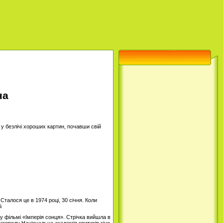
на
в у безлічі хороших картин, почавши свій
Сталося це в 1974 році, 30 січня. Коли
%
му фільмі «Імперія сонця». Стрічка вийшла в