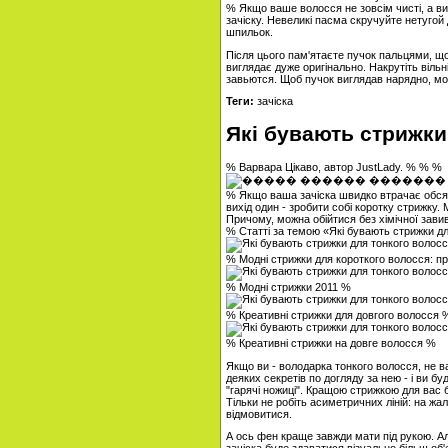
% Якщо ваше волосся не зовсім чисті, а ви
зачіску. Невеликі пасма скручуйте нетугой
шпильок.
Після цього пам'ятаєте пучок пальцями, що
виглядає дуже оригінально. Накрутіть вільні
завьются. Щоб пучок виглядав нарядно, мо
Теги:
зачіска
Які бувають стрижки
% Варвара Цікаво, автор JustLady. % % %
% Якщо ваша зачіска швидко втрачає обсяг
вихід один - зробити собі коротку стрижку. 
Причому, можна обійтися без хімічної зави
% Статті за темою «Які бувають стрижки д
% Модні стрижки для короткого волосся: п
% Модні стрижки 2011 %
% Креативні стрижки для довгого волосся 
% Креативні стрижки на довге волосся %
Якщо ви - володарка тонкого волосся, не в
деяких секретів по догляду за нею - і ви бу
"гарячі ножиці". Кращою стрижкою для вас б
Тільки не робіть асиметричних ліній: на жал
відмовитися.
А ось фен краще завжди мати під рукою. Ал