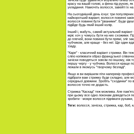
зачіска буде здаватися візуально більш о
красу на вашій голові, а фена під рукою, я
укладання. Намочіть волосся, завейті їх на
На сьогоднішній день існує три популярних 
найкоротший варіант, волосся повинні закін
волосся повинні бути "рваними". Буде ідеа
підійде будь-який інший колір.
Інший і, мабуть, самий актуальний варіант - 
мріє хоч у чомусь бути на них схожими. Пр
до плечей, вони повинні бути прямі, зліг 
чубчиком, але краще - без неї. Ще один вда
ззаду.
"Каре" - класичний варіант стрижки. Він те
сліпо копіювати образ французької співачки
зачіски поводяться зовсім по-іншому, ніж то
першу чергу - у чубчика. Волосся краще п
лежали в якомусь "творчому безладі".
Якщо ж ви вирішили піти наперекір професій
підібрати вам стрижку буде складно, але м
середньої довжини. Зробіть "сходинки" по в
волоссю точно не додасть.
Стрижка "Каскад" теж можлива. Але пам'ята
при цьому все одно локонам доведеться пе
зробити - мокре волосся піднімати руками,
Теги:
волосся, зачіска, стрижка, кар, боб, 