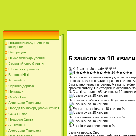
Питання вибору Шопінг за
кордоном
Ваш раціон
5 зачісок за 10 хвил
Психологія харчування
Здоровий спосіб життя
% Kj11, автор JustLady. % % %
Шопінг за кордоном
Волосся Нігті
% Багатьом знайома ситуація, коли ви сид
Автомобілі
чоловік і каже, що заїде через 15 хвилин.
буквально через півгодини. А вам потрібно 
Червона доріжка
зробити зачіску. На створення останньої з
Прикраси
% Статті за темою «5 зачісок за 10 хвилин
Особа Тіло
% Зачіска за п'ять хвилин: 10 укладок для 
Аксесуари Прикраси
Поради по кар'єрі Діловий етикет
% Елегантна зачіска за 10 хвилин %
Секс і шлюб
% 5 класичних зачісок на всі часи %
Подорожі Свята
Автомобілі
% 5 зачісок для випускного %
Аксесуари Прикраси
Зачіска перша. Хвіст.