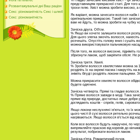
% Гладко зачесане кінський хвіст - ця зачіс
Йога та пілатес
представницям прекрасної статі. Для того 
Розвантажувальні дні Ваш раціон
трохи гелю. Хвіст можна зробити високо, а
Секс: різноманітність Секс і шлюб
Як варіант, можна зачесати волосся набік і
Секс: різноманітність
оригінальною прикрасою. Такий тип зачіски
вам не йдуть, то можна зробити на чубку кос
Зачіска друга. Об'єм.
% Якщо ви хочете залишити волосся розпу
Для цього злегка змочіть волосся, нанесіть
розчешіть. Опустіть голову вниз і сушіть 
можна використовувати пальчиковую насад
Після того, як волосся висохне, підніміть 
збризнути лаком, щоб закріпити обсяг. Не 
Зачіска третя. Хвилі.
% Зробити волосся хвилястими можна за 10
розділіть їх на окремі пасма і накрутіть на
зніміть бігуді і розділіть локони пальцями. 
Можна прикрасити хвилясте волосся обідком
будете одягнені.
Зачіска четверта. Прямі та гладке волосся.
% Пряме волосся завжди в моді. Така зачіск
пряме від природи, достатньо лише добре р
доглядають коштів - спреїв, гелів, сировато
Якщо локони неслухняні і в'ються, то їх мо
цього чисті й сухі волосся ретельно розчеші
нагріваються. Якщо волосся в'ється від кор
Коли все волосся будуть накручені, по черз
випрямляйте праскою від коренів до кінчик
результат, побризкати волосся лаком.
Зачіска п'ята. Романтичний пучок.