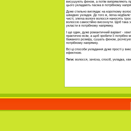
висушують феном, а потім випрямляють пр
цього укладають пасма в потрібному напря
Дуже стильно виглядає на короткому волосс
швидких укладок. До того ж, легка недбаліст
чисті, злегка вологе волосся наносять тро
волоссю самостійно висохнути. Щоб така за
укласти в потрібному напрямку.
І ще один, дуже романтичний варіант - хвил
практично всім, а щоб зробити її потрібно 
бажаного розміру, сушать феном, розчісуют
потрібному напрямку.
Всі ці способи укладання дуже прості у вико
ефектною.
Теги:
волосся, зачіска, спосіб, укладка, хви