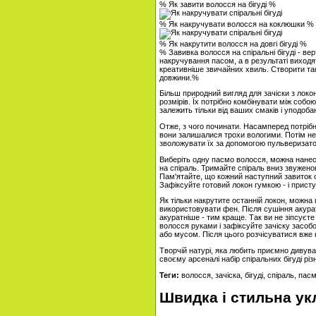
% Як завити волосся на бігуді %
% Як накручувати волосся на коклюшки %
% Як накрутити волосся на довгі бігуді %
% Завивка волосся на спіральні бігуді - ве
накручування пасом, а в результаті виходят
креативніше звичайних хвиль. Створити так
довжини.%
Більш природний вигляд для зачіски з локо
розмірів. Їх потрібно комбінувати між собою
залежить тільки від ваших смаків і уподоба
Отже, з чого починати. Насамперед потрібн
вони залишалися трохи вологими. Потім не
зволожувати їх за допомогою пульверизато
Виберіть одну пасмо волосся, можна нанест
на спіраль. Тримайте спіраль вниз звужено
Пам'ятайте, що кожний наступний завиток 
Зафіксуйте готовий локон гумкою - і прист
Як тільки накрутите останній локон, можн
використовувати фен. Після сушіння акура
акуратніше - тим краще. Так ви не зіпсуєте 
волосся руками і зафіксуйте зачіску засоб
або мусом. Після цього розчісуватися вже н
Творчій натурі, яка любить приємно дивуват
своєму арсеналі набір спіральних бігуді різ
Теги:
волосся, зачіска, бігуді, спіраль, пас
Швидка і стильна ук