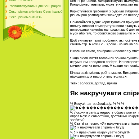
Йога та пілатес
хімічні речовини. Використовуйте шампунь 
Кондиціонер, навпаки, можете наносити на
Розвантажувальні дні Ваш раціон
Користуйтеся гребінцем з рідкими зубцями 
Секс: різноманітність Секс і шлюб
рівномірно розподілити знаходяться всеред
Секс: різноманітність
Намагайтеся рідше користуватися при укла
впливу високої температури вони стануть 
попередньо нанесіть на прядки засіб для т
муси або гелі, то обов'язково змивайте їх 
Щоб уникнути такої проблеми, як посічене 
сантиметр. А кожні 2 - 3 роки - на кілька 
Ніколи не спите, прибравши волосся у хвіст
Якщо після миття голови ви звикли сушити
струменем холодного повітря. Не використ
кінчики злегка вологими. А краще не поспі
Кілька разів місяць робіть маски. Використ
підходили для вашого типу волосся.
Теги:
волосся, догляд, пряма
Як накручувати спіра
% Bosyak, автор JustLady. % % %
% Локони в зачісці надають образу романти
образ можна самостійно, достатньо накрутит
зробити?
% Статті за темою «Як накручувати спіральн
% Як правильно накручувати бігуді %