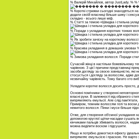
% Валерій Михайлов, автор JustLady. % %
% Короткі стрижки сьогодні знаходяться на 
додати своїй власниці більше шику і сексуа
складно - всього лише міф.
% Статті за темою «Швидка і стильна укла
% Поради з укладання коротких тонких во
% Як зробити зачіску на короткому волосс
% Красива укладання в домашніх умовах 
% Зимова укладання волосся. Поради стил
Сучасній жінці в настільки божевільному т
чарівною. З цієї причини представниці прек
засоби догляду за своєю зовнішністю, які н
стосується і догляду за волоссям, адже до
незвичайну чарівність. Тому багато хто виби
Укладати коротке волосся досить просто, до
Основні помічники у створенні неповторного 
власні руки. В залежності від обраного сти
випрямляють емульсії. Але слід пам'ятати, 
Приміром, темним волоссям гелі та воски до
немитого волосся. Пінки і муси більше підх
Отже, для створення об'ємної укладання на
допомогою круглої щітки-насадки сушать во
кінчиками пальців збивають волосся, нада
можна виділити воском і підсушити.
Якщо ж потрібно домогтися ефекту ідеальн
випрямляє емульсією і праскою. Не варто 