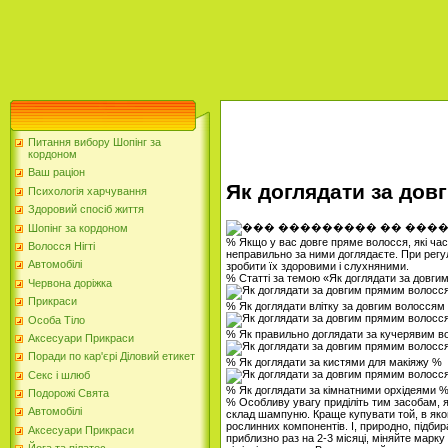
Питання вибору Шопінг за
кордоном
Ваш раціон
Як доглядати за до
Психологія харчування
Здоровий спосіб життя
Шопінг за кордоном
% Якщо у вас довге пряме волосся, які ча
Волосся Нігті
неправильно за ними доглядаєте. При регу
Автомобілі
зробити їх здоровими і слухняними.
% Статті за темою «Як доглядати за довг
Червона доріжка
Прикраси
% Як доглядати влітку за довгим волоссям
Особа Тіло
% Як правильно доглядати за кучерявим 
Аксесуари Прикраси
Поради по кар'єрі Діловий етикет
% Як доглядати за кистями для макіяжу %
Секс і шлюб
% Як доглядати за кімнатними орхідеями 
Подорожі Свята
% Особливу увагу приділіть тим засобам, я
Автомобілі
склад шампуню. Краще купувати той, в яком
рослинних компонентів. І, природно, підби
Аксесуари Прикраси
приблизно раз на 2-3 місяці, міняйте марк