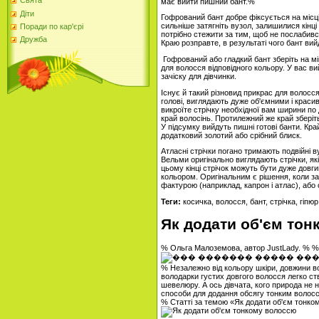
Свята
має вийти пишний бант.%
Діти
Гофрований бант добре фіксується на місці
сильніше затягніть вузол, залишилися кінці 
Поради по кар'єрі
потрібно стежити за тим, щоб не послабився
Дружба
Краю розправте, в результаті чого бант ви
Гофрований або гладкий бант зберіть на міц
для волосся відповідного кольору. У вас в
зачіску для дівчинки.
Існує й такий різновид прикрас для волосся
голові, виглядають дуже об'ємними і красив
викроїте стрічку необхідної вам ширини по 
край волосінь. Протилежний же край зберіт
У підсумку вийдуть пишні готові банти. К
додатковий золотий або срібний блиск.
Атласні стрічки погано тримають подвійні 
Вельми оригінально виглядають стрічки, які
цьому кінці стрічок можуть бути дуже довгим
кольором. Оригінальним є рішення, коли зас
фактурою (наприклад, капрон і атлас), або с
Теги:
косичка, волосся, бант, стрічка, гіпюр
Як додати об'єм то
% Ольга Малоземова, автор JustLady. % 
% Незалежно від кольору шкіри, довжини во
володарки густих довгого волосся легко с
шевелюру. А ось дівчата, кого природа не 
способи для додання обсягу тонким волос
% Статті за темою «Як додати об'єм тонк