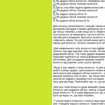
% Як додати об'єм волоссю: перевірені за
% Шість способів надати рідким волоссям 
% Як надати зачісці об'єм %
% Як додати об'єм волоссю %
Для початку визначимося з вашим типом вол
допоможе каскадна стрижка довжиною до п
ще більш тонкими, а вже якщо ви їх зберете
сухе волосся не вимагають частого миття г
засобів для укладання. Висушіть волосся за
і збризніть лаком. На наступний ранок дос
лаком для волосся. Зачіска залишиться об'
Для нормального типу волосся теж підійде 
зачіска, яка піде вашому типу особи. На ма
додатковий об'єм. Так само додати видиміс
перукаря пройтися по зачісці філіровочним
об'ємними. Для укладання використовуйте 
волосся від коренів, коли сушіть феном.
Якщо у вас жирне і тонке волосся, то для 
мийте голову щодня, щоб уникнути появи ж
легкі кошти для надання об'єму волоссю - ц
використовувати гелі та віск - це тільки о
зачіска не надовго затримається на ваших 
часу для догляду. Пам'ятайте про те, що р
Для всіх типів волосся дуже важливо прав
волосся, для додання обсягу зачісці. Спроб
ваше волосся. Те ж саме відноситься і до 
бути це якраз те, що вам потрібно.
У салоні краси попросіть стиліста врахову
але і товщину вашого волосся. Грамотний ф