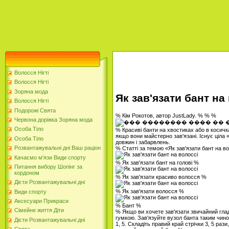
Волосся Нігті
Волосся Нігті
Зоряна мода
Як зав'язати бант на
Волосся Нігті
Подорожі Свята
% Кім Рокотов, автор JustLady. % % %
Червона доріжка Зоряна мода
Особа Тіло
% Красиві банти на хвостиках або в косичк
якщо вони майстерно зав'язані. Існує ціла 
Особа Тіло
довжин і забарвлень.
Розвантажувальні дні Ваш раціон
% Статті за темою «Як зав'язати бант на в
Качаємо м'язи Види спорту
% Як зав'язати бант на голові %
Питання вибору Шопінг за
кордоном
% Як зав'язати красиво волосся %
Дієти Розвантажувальні дні
% Як зав'язати волосся %
Види спорту
Аксесуари Прикраси
% Бант %
Сімейне життя Діти
% Якщо ви хочете зав'язати звичайний глад
гумкою. Зав'язуйте вузол банта таким чино
Дієти Розвантажувальні дні
1, 5. Складіть правий край стрічки 3, 5 рази