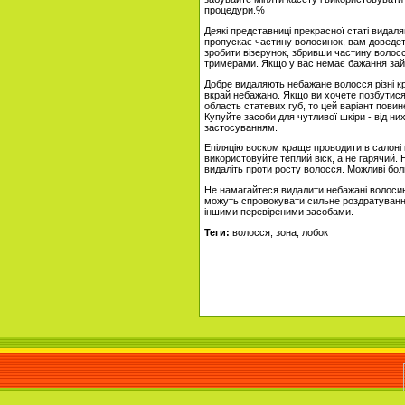
процедури.%
Деякі представниці прекрасної статі видаля
пропускає частину волосинок, вам доведе
зробити візерунок, збривши частину волос
тримерами. Якщо у вас немає бажання зай
Добре видаляють небажане волосся різні кр
вкрай небажано. Якщо ви хочете позбутися від
область статевих губ, то цей варіант пови
Купуйте засоби для чутливої ​​шкіри - від н
застосуванням.
Епіляцію воском краще проводити в салоні 
використовуйте теплий віск, а не гарячий.
видаліть проти росту волосся. Можливі бол
Не намагайтеся видалити небажані волосин
можуть спровокувати сильне роздратування
іншими перевіреними засобами.
Теги:
волосся, зона, лобок