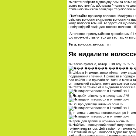
зможете вибрати відповідну вам за всіма к
довго ростили їх, або мама / чоловік не д
стильною зачіскою ваші рідні та улюблені 
Пам'ятайте про колір волосся. Меліруванн
світлого волосся визирають волосся на пар
колір волосся темний. то здається що волос
невідповідний колір для тонкого волосся - б
А головне, прислухайтеся до себе самої і 
що оточуючі ставляться до вас так, як ви с
Теги:
волосся, зачіска, тип
Як видалити волосся 
% Олена Кулагіна, автор JustLady. % % %
% Шкіра в інтимних зонах ніжна, тому вида
подразнення і печіння. Привести в порядок 
вас найбільше приваблює. Але не можна га
оптимальний варіант, тому доведеться тро
% Статті за темою «Як видалити волосся в 
% Як зробити інтимну стрижку самої %
% Всі про депіляції інтимної зони %
% Інтимна пластика: поговоримо про інтим
% Крем для депіляції інтимних місць %
% Найбільш поширений спосіб видалення неба
гоління верстатом. Цей варіант оптимально 
є й істотний мінус - волосся відростає дов
забувайте міняти касету і використовувати 