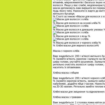
вітамінів, мікроелементів і багатьох інших
волосся. Якщо у вас слабкі, медленнорастущ
маски допоможуть вам вирішити всі перера
будь-якого типу. Наносити їх варто до митт
житнього буханця.
% Статті за темою «Маски для волосся з х
% Маски для волосся на основі хліба %
% Маски для волосся в домашніх умовах 
% Маски для волосся з яєць %
% Маска для волосся з чорного хліба %
% Хлібні маски для жирного волосся%
Маска з чорного хліба
Вам знадобиться: 200 г м'якоті житнього бу
% Залийте м'якоть окропом і залиште на пів
шкіру голови, укутайте рушником. Залиште
ретельно очистить волосся і шкіру голови, 
наситить їх вітамінами.
Хлібна маска з яйцем
Вам знадобиться: 200 г м'якоті чорного хліб
% Залийте окропом м'якоть, залиште набух
набубнявіє, додайте яйце і часник. Нанесі
на 20-30 хвилин. Ретельно змийте теплою 
Хлібні маски для зміцнення та відновлення
Хлібна маска з травами
Вам знадобиться: 1 столова ложка квіток р