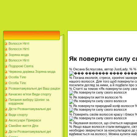
Волосся Нігті
Волосся Нігті
Зоряна мода
Як повернути силу с
Волосся Нігті
Подорожі Свята
% Оксана Бєлоусова, автор JustLady. % %
Червона доріжка Зоряна мода
Особа Тіло
% Погана екологія, стреси, хронічні захвор
нашого волосся. Для того щоб повернути св
Особа Тіло
посилити догляд за ними, а й подбати про з
Розвантажувальні дні Ваш раціон
% Статті за темою «Як повернути силу сво
Качаємо м'язи Види спорту
% Як повернути життя волоссю %
Питання вибору Шопінг за
кордоном
% Як повернути природний колір волосся 
Дієти Розвантажувальні дні
% Поверніть своїм волоссю красу і блиск 
Види спорту
Аксесуари Прикраси
% Лікування волосся, що січеться народн
Сімейне життя Діти
% Якщо ваше волосся стали випадати, сікти
необхідно звернутися за консультацією до 
Дієти Розвантажувальні дні
відбивається на волоссі. Можна купити най