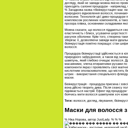
догляду, який не завжди можна якісно про
приходять салонні процедури - наприклад, б
% Загадкова назва «біоінкрустація» має ла
природного відновлення волосся, починаючи
волосини. Технологія цієї диво-процедури 
комплексом рослинних компонентів, а тако
прозора плівка, основними складовими якої
Можна сказати, що волосся піддаються сво
еластичність і блиск, усуваючи шорсткості 
рахунок оболонки. Крім того, створена та
зберігає її, дозволяючи завжди мати ідеаль
біоінкрустація помітно покращує стан шкір
волосся.
Процедура біоінкрустаціі здійснюється в к
природного забруднення, а також від залиш
шампунь, який глибоко очищає волосся. Др
масажними, злегка втираючими рухами по вс
компоненти якраз і проявляють свої магічн
кислотним ополаскивателем, що містить бе
штрих - використання спеціального флюїду
маски.
Біоінкрустрація - процедура приємна і зовс
вона дійсно творить дива. Після сеансу пол
піднімається настрій. Ефект від процедури
боячись мити волосся шампунем хоч коже
Теги:
волосся, догляд, лікування, біоінкрус
Маски для волосся з
% Ніка Норова, автор JustLady. % % %
% Хлібні маски - доступне, недорогий засіб