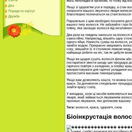
Свята
якісь неполадки в організмі, то толку від 
Діти
Якщо зі здоров'ям усе в порядку, а стан в
попросити вашого лікуючого лікаря виписати 
Поради по кар'єрі
благотворно позначаться на стані волосся і
Дружба
Паралельно з цим необхідно посилити догл
вашого типу волосся. Не забувайте і про б
плівку, яка захищає волосся від негативн
Два рази на тиждень наносьте на волосся ж
самостійно. Наприклад, візьміть одну столо
одного яйця. Нанесіть суміш на волосся, у
змийте водою. Прекрасно зміцнюють волосся
соку, змішайте їх зі столовою ложкою меду,
найкраще робити на ніч, так як цибуля мож
Якщо ви щодня сушіть волосся феном або у
постаратися звести шкоду цих процедур до 
гарячого повітря з холодною, а плойку кра
використовувати для гарячої укладання ко
протистояти високим температурам.
Якщо вам дозволяють кошти, то можна сход
краси. За допомогою спеціальних процеду
знайти красу і силу.
У випадках, коли ці засоби виявляються м
лікаря, який займається лікуванням волос
пропише лікування, яке допоможе вашому 
Теги:
волосся, краса, здоров'я, сила
Біоінкрустація воло
% Тьмяні, слабкі і втомлені від постійног