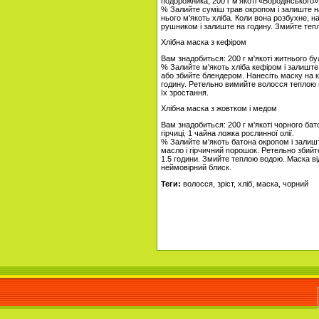
подорожника, 200 г м'якоті «Бородінського»
% Залийте суміш трав окропом і залиште на
нього м'якоть хліба. Коли вона розбухне, н
рушником і залиште на годину. Змийте теп
Хлібна маска з кефіром
Вам знадобиться: 200 г м'якоті житнього бул
% Залийте м'якоть хліба кефіром і залишт
або збийте блендером. Нанесіть маску на 
годину. Ретельно вимийте волосся теплою 
їх зростання.
Хлібна маска з жовтком і медом
Вам знадобиться: 200 г м'якоті чорного бат
гірчиці, 1 чайна ложка рослинної олії.
% Залийте м'якоть батона окропом і залишт
масло і гірчичний порошок. Ретельно збийт
1.5 години. Змийте теплою водою. Маска в
неймовірний блиск.
Теги:
волосся, зріст, хліб, маска, чорний