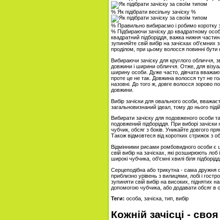
% Як підібрати весільну зачіску %
% Правильно вибираємо і робимо коротку 
% Підбираючи зачіску до квадратному особі
квадратний підборіддя, важка нижня частин
зупиняйте свій вибір на зачісках об'ємних
проділом, при цьому волосся повинні бути 
Вибираючи зачіску для круглого обличчя, з
довжини і ширини обличчя. Отже, для візуа
ширину особи. Дуже часто, дівчата вважают
проте це не так. Довжина волосся тут не го
назовні. До того ж, довге волосся зорово по
довжини.
Вибір зачіски для овального особи, вважає
загальновизнаний ідеал, тому до нього піді
Вибирати зачіску для подовженого особи так
подовжений підборіддя. При виборі зачіски 
чубчик, обсяг з боків. Уникайте довгого пр
Також відмовтеся від коротких стрижок з о
Відмінними рисами ромбовидного особи є ши
свій вибір на зачісках, які розширюють ло
широкі чубчика, об'ємні хвилі біля підборід
Серцеподібна або трикутна - сама дружня
приблизно урівень з вилицями, лобі і гостр
зупиняти свій вибір на високих, піднятих н
допомогою чубчика, або додавати обсяг в об
Теги:
особа, зачіска, тип, вибір
Кожній зачісці - сво