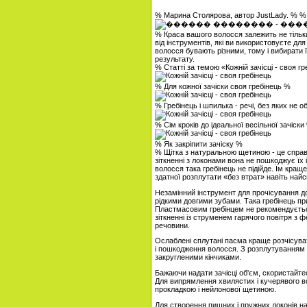
% Марина Столярова, автор JustLady. % 
% Краса вашого волосся залежить не тільки 
від інструментів, які ви використовуєте для
волосся бувають різними, тому і вибирати їх
результату.
% Статті за темою «Кожній зачісці - своя г
% Для кожної зачіски своя гребінець %
% Гребінець і шпилька - речі, без яких не о
% Сім кроків до ідеальної весільної зачіски
% Як закріпити зачіску %
% Щітка з натуральною щетиною - це справ
зіткненні з локонами вона не пошкоджує їх 
волосся така гребінець не підійде. Їм кращ
здатної розплутати «без втрат» навіть най
Незамінний інструмент для прочісування дов
рідкими довгими зубами. Така гребінець п
Пластмасовим гребінцем не рекомендується
зіткненні із струменем гарячого повітря з ф
речовини.
Ослаблені сплутані пасма краще розчісуват
і пошкодження волосся. З розплутуванням л
закругленими кінчиками.
Бажаючи надати зачісці об'єм, скористайт
Для випрямлення хвилястих і кучерявого в
прокладкою і нейлонової щетиною.
Для створення пишних і пружних локонів на