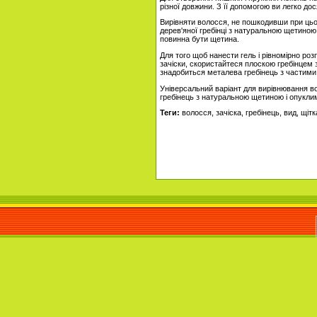
різної довжини. З її допомогою ви легко до
Вирівняти волосся, не пошкодивши при цьо
дерев'яної гребінці з натуральною щетиною
повинна бути щетина.
Для того щоб нанести гель і рівномірно роз
зачіски, скористайтеся плоскою гребінцем 
знадобиться металева гребінець з частими
Універсальний варіант для вирівнювання во
гребінець з натуральною щетиною і опукли
Теги:
волосся, зачіска, гребінець, вид, щітк