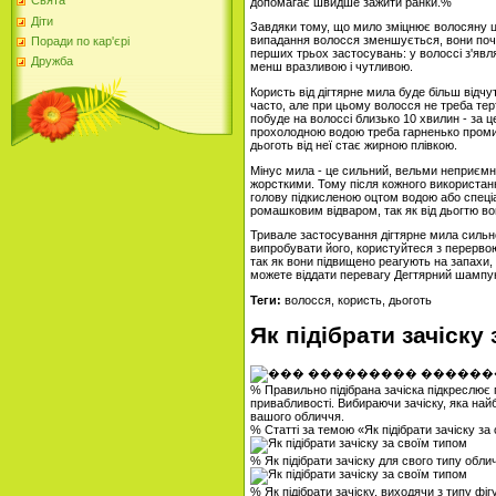
Свята
допомагає швидше зажити ранки.%
Діти
Завдяки тому, що мило зміцнює волосяну ци
випадання волосся зменшується, вони поч
Поради по кар'єрі
перших трьох застосувань: у волоссі з'явл
Дружба
менш вразливою і чутливою.
Користь від дігтярне мила буде більш від
часто, але при цьому волосся не треба тер
побуде на волоссі близько 10 хвилин - за 
прохолодною водою треба гарненько проми
дьоготь від неї стає жирною плівкою.
Мінус мила - це сильний, вельми неприємн
жорсткими. Тому після кожного використан
голову підкисленою оцтом водою або спеці
ромашковим відваром, так як від дьогтю во
Тривале застосування дігтярне мила сильно
випробувати його, користуйтеся з перервою
так як вони підвищено реагують на запахи,
можете віддати перевагу Дегтярний шампунь
Теги:
волосся, користь, дьоготь
Як підібрати зачіску
% Правильно підібрана зачіска підкреслює г
привабливості. Вибираючи зачіску, яка най
вашого обличчя.
% Статті за темою «Як підібрати зачіску з
% Як підібрати зачіску для свого типу обл
% Як підібрати зачіску, виходячи з типу фі