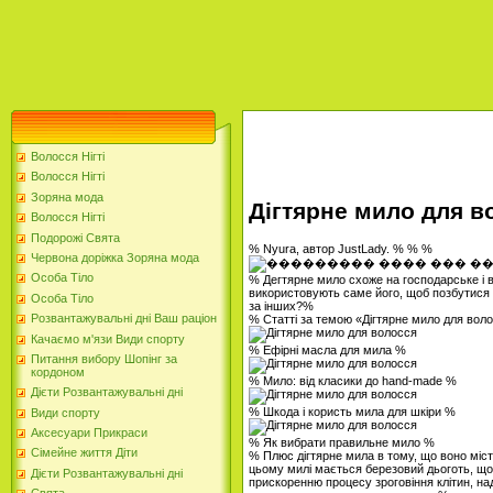
Волосся Нігті
Волосся Нігті
Зоряна мода
Дігтярне мило для в
Волосся Нігті
Подорожі Свята
% Nyura, автор JustLady. % % %
Червона доріжка Зоряна мода
Особа Тіло
% Дегтярне мило схоже на господарське і 
використовують саме його, щоб позбутися 
Особа Тіло
за інших?%
Розвантажувальні дні Ваш раціон
% Статті за темою «Дігтярне мило для вол
Качаємо м'язи Види спорту
% Ефірні масла для мила %
Питання вибору Шопінг за
кордоном
% Мило: від класики до hand-made %
Дієти Розвантажувальні дні
% Шкода і користь мила для шкіри %
Види спорту
Аксесуари Прикраси
% Як вибрати правильне мило %
Сімейне життя Діти
% Плюс дігтярне мила в тому, що воно місти
цьому милі мається березовий дьоготь, що
Дієти Розвантажувальні дні
прискоренню процесу зроговіння клітин, над