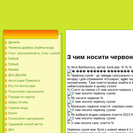
Дружба
Червона доріжка Зоряна мода
Секс: різноманітність Секс і шлюб
З чим носити черво
Default
Default
% Vera Bamburova, автор JustLady. % % %
Макіяж
Діти Дружба
% Червона сукня - це завжди сексуально і к
вечірку і для отримання «Оскара», адже че
Аксесуари Прикраси
непоміченим. Таке плаття можна знайти в ко
Взуття Аксесуари
найактуальніших в цьому сезоні.
% Статті за темою «З чим носити червону
Психологія харчування
Поради по кар'єрі
% Як носити червоне %
Шкіра Особа
% Маленьке червоне плаття: сюрприз ново
Зоряна мода
Блоги
% Як вибрати модне шкіряне плаття 2013 
Психологія харчування
% З чим носити синє плаття %
Здоровий спосіб життя
Червона сукня має бути у кожної жінки в її 
Діти