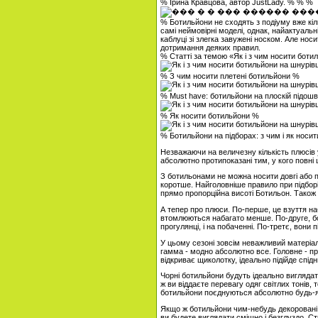
% Ірина Кравцова, автор JustLady. % % %
% Ботильйони не сходять з подіуму вже кільк
самі неймовірні моделі, однак, найактуал
каблуці зі злегка завужені носком. Але носи
дотримання деяких правил.
% Статті за темою «Як і з чим носити боти
% З чим носити плетені ботильйони %
% Must have: ботильйони на плоскій підошв
% Як носити ботильйони %
% Ботильйони на підборах: з чим і як носи
Незважаючи на величезну кількість плюсів у
абсолютно протипоказані тим, у кого повні
З ботильонами не можна носити довгі або по
коротше. Найголовніше правило при підборі
прямо пропорційна висоті Ботильон. Також 
А тепер про плюси. По-перше, це взуття наб
втомлюються набагато менше. По-друге, боти
прогулянці, і на побаченні. По-третє, вони 
У цьому сезоні зовсім неважливий матеріал,
гамма - модно абсолютно все. Головне - п
відкриває щиколотку, ідеально підійде спід
Чорні ботильйони будуть ідеально вигляда
ж ви віддаєте перевагу одяг світлих тонів,
ботильйони поєднуються абсолютно будь-які
Якщо ж ботильйони чим-небудь декоровані, 
ви будете виглядати смішно і безглуздо. С