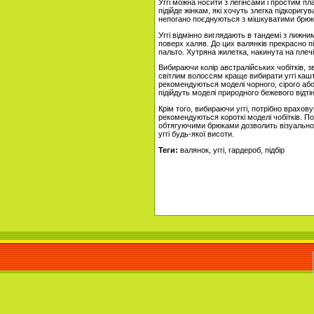
Уггі можна носити з легінсами і простим п
підійде жінкам, які хочуть злегка підкоригув
непогано поєднуються з мішкуватими брюк
Уггі відмінно виглядають в тандемі з лиж
поверх халяв. До цих валянків прекрасно п
пальто. Хутряна жилетка, накинута на плечі 
Вибираючи колір австралійських чобітків, з
світлим волоссям краще вибирати уггі каш
рекомендуються моделі чорного, сірого аб
підійдуть моделі природного бежевого відтін
Крім того, вибираючи уггі, потрібно врахов
рекомендуються короткі моделі чобітків. П
обтягуючими брюками дозволить візуально 
уггі будь-якої висоти.
Теги:
валянок, уггі, гардероб, підбір