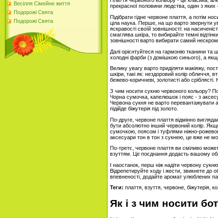
Плаття червоного кольору - це класика, але
Весілля Сімейне життя
прекрасної половини людства, один з яких 
Подорожі Свята
Підібрати гідне червоне плаття, а потім но
Подорожі Свята
ціла наука. Перше, на що варто звернути ув
яскравості своїй зовнішності: на насиченіс
смаглява шкіра, то вибирайте темні відтінк
зовнішності варто вибирати самий нескромне
Далі орієнтуйтеся на гармонію тканини та ш
холодні фарби (з домішкою синього), а якщо
Велику увагу варто приділяти макіяжу, пос
шкіри, такі як: нездоровий колір обличчя, вто
бежево-коричневі, золотисті або сріблясті. Н
З чим носити сукню червоного кольору? По
Чорна сумочка, капелюшок і пояс - з аксесуа
Червона сукня не варто перевантажувати а
підійде біжутерія під золото.
По-друге, червоне плаття відмінно вигляд
бути абсолютно інший червоний колір. Якщ
сумочкою, поясом і туфлями ніжно-рожевого
аксесуари тон в тон з сукнею, це вже не мо
По-третє, червоне плаття ви сміливо може
взуттям. Це поєднання додасть вашому обра
І наостанок, перш ніж надіти червону сукню
Відрепетируйте ходу і жести, звикнете до о
впевненості, додайте аромат улюблених пар
Теги:
плаття, взуття, червоне, біжутерія, к
Як і з чим носити бо