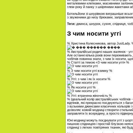
металевими клепками, масивними залізни
глем-року й панку з шкіряними жакетами а
Ботильйони зі шнурівкою виграшніше всього
з звуженими до низу брюками, заправлени
Теги:
джинса, шнурок, сукня, спідниця, чоб
З чим носити уггі
% Христина Колесникова, автор JustLady.
% Австралійські родичі наших валянок - уг
Але останні кілька років вони переживают
чобітків повинна знати, з чим їх носити, що
% Статті за темою «З чим носити уггі» %
% З чим носити уггі взимку %
% Уггі: з чим і як їх носити %
% Як носити уггі %
% Уггі: втрачена жіночність %
% Ідеальний колір австралійських чобітків 
відтінків, які прекрасно поєднуються з ба
з вузькими джинсами класичних кольорів і
дозволяє кожній модниці створити стильни
заправляти їх всередину, а просто підверн
Юні модниці можуть поєднувати уггі з шорт
пишною спідницею і простий блузкою неяскра
спідниці з легких повітряних тканин, які бу