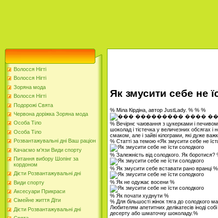
Волосся Нігті
Волосся Нігті
Зоряна мода
Як змусити себе не ї
Волосся Нігті
Подорожі Свята
% Міла Кірдіна, автор JustLady. % % %
Червона доріжка Зоряна мода
Особа Тіло
% Вечірнє чаювання з цукерками і печивом 
шоколад і тістечка у величезних обсягах і 
Особа Тіло
смаком, але і зайві кілограми, які дуже важ
Розвантажувальні дні Ваш раціон
% Статті за темою «Як змусити себе не їс
Качаємо м'язи Види спорту
% Залежність від солодкого. Як боротися?
Питання вибору Шопінг за
кордоном
% Як змусити себе вставати рано вранці %
Дієти Розвантажувальні дні
% Як не одужає восени %
Види спорту
Аксесуари Прикраси
% Як почати худнути %
Сімейне життя Діти
% Для більшості жінок тяга до солодкого ма
Любителям апетитних делікатесів іноді соб
Дієти Розвантажувальні дні
десерту або шматочку шоколаду.%