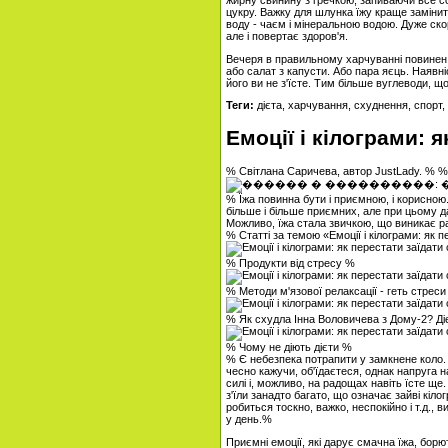
жирну свинину з гречкою, запиваючи все со
цукру. Важку для шлунка їжу краще замінити
воду - чаєм і мінеральною водою. Дуже ско
але і повертає здоров'я.
Вечеря в правильному харчуванні повинен
або салат з капусти. Або пара яєць. Наявні
його ви не з'їсте. Тим більше вуглеводи, щ
Теги:
дієта, харчування, схуднення, спорт,
Емоції і кілограми: 
% Світлана Саричева, автор JustLady. % 
% Їжа повинна бути і приємною, і корисною.
більше і більше приємних, але при цьому д
Можливо, їжа стала звичкою, що виникає р
% Статті за темою «Емоції і кілограми: як 
% Продукти від стресу %
% Методи м'язової релаксації - геть стреси
% Як схудла Інна Воловичева з Дому-2? Ді
% Чому не діють дієти %
% Є небезпека потрапити у замкнене коло. 
чесно кажучи, об'їдаєтеся, однак напруга н
силі і, можливо, на радощах навіть їсте ще.
з'їли занадто багато, що означає зайві кіло
робиться тоскно, важко, неспокійно і т.д., 
у день.%
Приємні емоції, які дарує смачна їжа, бо