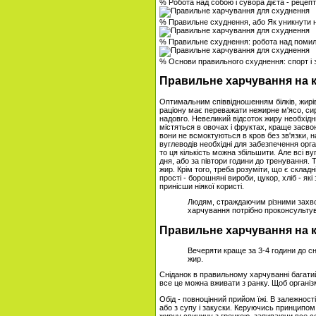
% Робота над собою і сувора дієта - рецеп
% Правильне схуднення, або Як уникнути 
% Правильне схуднення: робота над поми
% Основи правильного схуднення: спорт і
Правильне харчування на 
Оптимальним співвідношенням білків, жирів 
раціону має переважати нежирне м'ясо, сир,
надовго. Невеликий відсоток жиру необхідни
містяться в овочах і фруктах, краще засвою
вони не всмоктуються в кров без зв'язки, 
вуглеводів необхідні для забезпечення ор
то ця кількість можна збільшити. Але всі в
дня, або за півтори години до тренування. 
жир. Крім того, треба розуміти, що є складн
прості - борошняні вироби, цукор, хліб - як
принісши ніякої користі.
Людям, страждаючим різними захво
харчування потрібно проконсультув
Правильне харчування на 
Вечеряти краще за 3-4 години до сн
жир.
Сніданок в правильному харчуванні багатий 
все це можна вживати з ранку. Щоб організм
Обід - повноцінний прийом їжі. В залежност
або з супу і закуски. Керуючись принципом