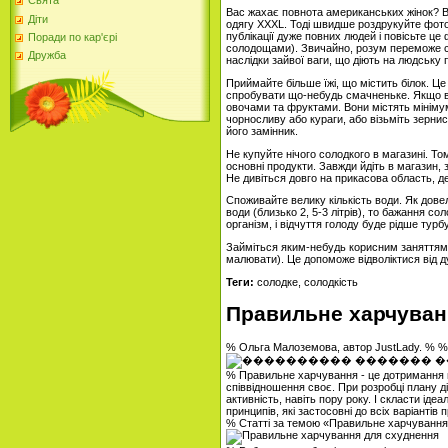
Свята
Вас жахає повнота американських жінок? Во
Діти
одягу XXXL. Тоді швидше роздрукуйте фото
публікації дуже повних людей і повісьте це
Поради по кар'єрі
солодощами). Звичайно, розум переможе со
Дружба
наслідки зайвої ваги, що діють на людську 
Приймайте більше їжі, що містить білок. Це
спробувати що-небудь смачненьке. Якщо вж
овочами та фруктами. Вони містять мініму
чорносливу або кураги, або візьміть зерни
його замінник.
Не купуйте нічого солодкого в магазині. То
основні продукти. Завжди йдіть в магазин,
Не дивіться довго на прикасова область, д
Споживайте велику кількість води. Як дов
води (близько 2, 5-3 літрів), то бажання с
організм, і відчуття голоду буде рідше турб
Займіться яким-небудь корисним заняттям (
малювати). Це допоможе відволіктися від д
Теги:
солодке, солодкість
Правильне харчуван
% Ольга Малоземова, автор JustLady. % 
% Правильне харчування - це дотримання про
співвідношення своє. При розробці плану д
активність, навіть пору року. І скласти іде
принципів, які застосовні до всіх варіантів
% Статті за темою «Правильне харчуванн