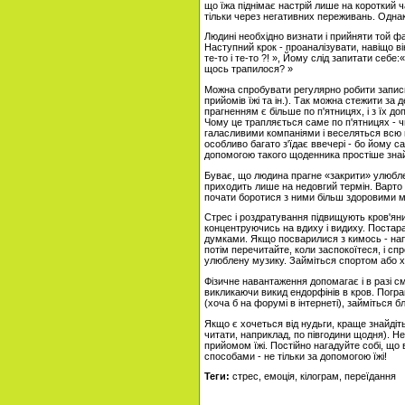
що їжа піднімає настрій лише на короткий ча
тільки через негативних переживань. Однак
Людині необхідно визнати і прийняти той фа
Наступний крок - проаналізувати, навіщо він
те-то і те-то ?! », Йому слід запитати себ
щось трапилося? »
Можна спробувати регулярно робити записи
прийомів їжі та ін.). Так можна стежити за
прагненням є більше по п'ятницях, і з їх 
Чому це трапляється саме по п'ятницях - ч
галасливими компаніями і веселяться всю 
особливо багато з'їдає ввечері - бо йому са
допомогою такого щоденника простіше знай
Буває, що людина прагне «закрити» улюбл
приходить лише на недовгий термін. Варто н
почати боротися з ними більш здоровими 
Стрес і роздратування підвищують кров'яни
концентруючись на вдиху і видиху. Постарай
думками. Якщо посварилися з кимось - напи
потім перечитайте, коли заспокоїтеся, і с
улюблену музику. Займіться спортом або х
Фізичне навантаження допомагає і в разі с
викликаючи викид ендорфінів в кров. Погр
(хоча б на форумі в інтернеті), займіться б
Якщо є хочеться від нудьги, краще знайдіт
читати, наприклад, по півгодини щодня). 
прийомом їжі. Постійно нагадуйте собі, що 
способами - не тільки за допомогою їжі!
Теги:
стрес, емоція, кілограм, переїдання