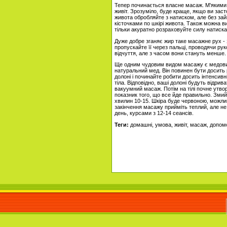
Тепер починається власне масаж. М'якими 
живіт. Зрозуміло, буде краще, якщо ви зас
живота обробляйте з натиском, але без зай
кісточками по шкірі живота. Також можна 
тільки акуратно розраховуйте силу натиска
Дуже добре зганяє жир таке масажне рух - 
пропускайте її через пальці, проводячи ру
відчуття, але з часом вони стануть менше.
Ще одним чудовим видом масажу є медовий
натуральний мед. Він повинен бути досить р
долоні і починайте робити досить інтенсивн
тіла. Відповідно, ваші долоні будуть відри
вакуумний масаж. Потім на тілі почне утво
показник того, що все йде правильно. Змий
хвилин 10-15. Шкіра буде червоною, можлив
закінчення масажу прийміть теплий, але н
день, курсами з 12-14 сеансів.
Теги:
домашні, умова, живіт, масаж, допом