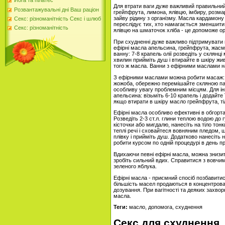
Йога та пілатес
Для втрати ваги дуже важливий правильни
Розвантажувальні дні Ваш раціон
грейпфрута, лимона, ялівцю, імбиру, розма
зайву рідину з організму. Масла кардамону 
Секс: різноманітність Секс і шлюб
переслідує тих, хто намагається зменшити к
Секс: різноманітність
ялівцю на шматочок хліба - це допоможе орг
При схудненні дуже важливо підтримувати ш
ефірні масла апельсина, грейпфрута, жасмин
ванну: 7-8 крапель олії розведіть у склянц
хвилин прийміть душ і втирайте в шкіру ж
того ж масла. Ванни з ефірними маслами н
З ефірними маслами можна робити масаж: віз
жожоба, обережно перемішайте скляною па
особливу увагу проблемним місцям. Для і
апельсина: візьміть 6-10 крапель і додайте
якщо втирати в шкіру масло грейпфрута, ті
Ефірні масла особливо ефективні в обгорта
Розведіть 2-3 ст.л. глини теплою водою до 
кісточки або мигдалю, нанесіть на тіло тон
теплі речі і сховайтеся вовняним пледом, 
плівку і прийміть душ. Додатково нанесіть
робити курсом по одній процедурі в день пр
Вдихаючи певні ефірні масла, можна знизити
зробіть сильний вдих. Справитися з вовчим 
зеленого яблука.
Ефірні масла - приємний спосіб позбавитис
більшість масел продаються в концентрован
дозування. При вагітності та деяких захв
масла.
Теги:
масло, допомога, схуднення
Секс для схуднення