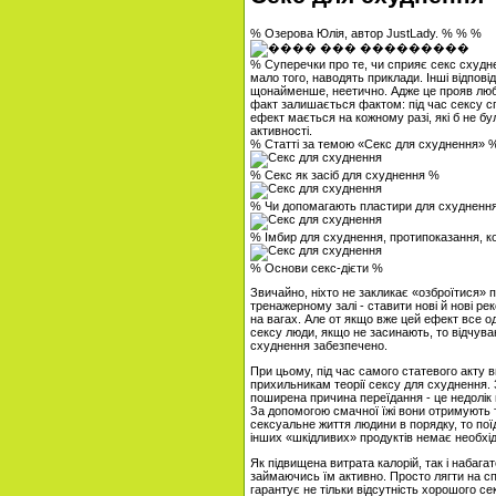
% Озерова Юлія, автор JustLady. % % %
% Суперечки про те, чи сприяє секс схудне
мало того, наводять приклади. Інші відпов
щонайменше, неетично. Адже це прояв любов
факт залишається фактом: під час сексу с
ефект мається на кожному разі, які б не бу
активності.
% Статті за темою «Секс для схуднення» 
% Секс як засіб для схуднення %
% Чи допомагають пластири для схудненн
% Імбир для схуднення, протипоказання, ко
% Основи секс-дієти %
Звичайно, ніхто не закликає «озброїтися» п
тренажерному залі - ставити нові й нові р
на вагах. Але от якщо вже цей ефект все од
сексу люди, якщо не засинають, то відчуваю
схуднення забезпечено.
При цьому, під час самого статевого акту ви
прихильникам теорії сексу для схуднення.
поширена причина переїдання - це недолік 
За допомогою смачної їжі вони отримують 
сексуальне життя людини в порядку, то поїд
інших «шкідливих» продуктів немає необхід
Як підвищена витрата калорій, так і набаг
займаючись їм активно. Просто лягти на сп
гарантує не тільки відсутність хорошого се