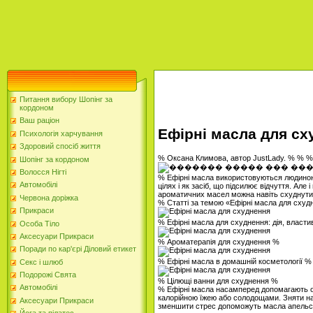
Питання вибору Шопінг за
кордоном
Ваш раціон
Ефірні масла для сх
Психологія харчування
Здоровий спосіб життя
% Оксана Климова, автор JustLady. % % %
Шопінг за кордоном
Волосся Нігті
% Ефірні масла використовуються людиною з
Автомобілі
цілях і як засіб, що підсилює відчуття. Але 
ароматичних масел можна навіть схуднути
Червона доріжка
% Статті за темою «Ефірні масла для сху
Прикраси
% Ефірні масла для схуднення: дія, власти
Особа Тіло
Аксесуари Прикраси
% Ароматерапія для схуднення %
Поради по кар'єрі Діловий етикет
% Ефірні масла в домашній косметології %
Секс і шлюб
Подорожі Свята
% Цілющі ванни для схуднення %
Автомобілі
% Ефірні масла насамперед допомагають ор
калорійною їжею або солодощами. Зняти н
Аксесуари Прикраси
зменшити стрес допоможуть масла апельсин