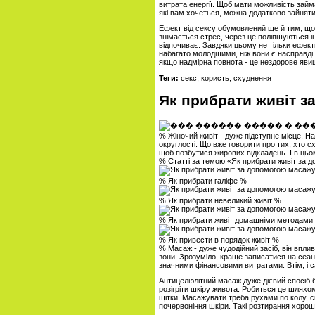
витрата енергії. Щоб мати можливість зай
які вам хочеться, можна додатково зайнят
Ефект від сексу обумовлений ще й тим, що
знімається стрес, через це поліпшуються ін
відпочиває. Завдяки цьому не тільки ефект
набагато молодшими, ніж вони є насправді
якщо надмірна повнота - це нездорове яви
Теги:
секс, користь, схуднення
Як прибрати живіт 
% Жіночий живіт - дуже підступне місце. На
округлості. Що вже говорити про тих, хто 
щоб позбутися жирових відкладень. І в ць
% Статті за темою «Як прибрати живіт за
% Як прибрати галіфе %
% Як прибрати невеликий живіт %
% Як прибрати живіт домашніми методами
% Як привести в порядок живіт %
% Масаж - дуже чудодійний засіб, він вплив
зони. Зрозуміло, краще записатися на сеан
значними фінансовими витратами. Втім, і 
Антицелюлітний масаж дуже дієвий спосіб 
розігріти шкіру живота. Робиться це шлях
щітки. Масажувати треба рухами по колу, с
почервоніння шкіри. Такі розтирання хороші 