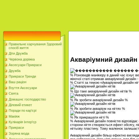
Правильне харчування Здоровий
спосіб життя
Діти Дружба
Акваріумний дизайн 
Червона доріжка
Аксесуари Прикраси
Дружба
% Різновидів манікюру в даний час існує в
Прикраси Тренди
жіночої статі отримав акваріумний дизайн -
Ваш раціон
% Статті за темою «Акваріумний дизайн ніг
Взуття Аксесуари
% Що таке акваріумний дизайн нігтів %
Свята
Домашнє господарство
% Як зробити акваріумний дизайн %
Діловий етикет
% Як зробити акваріум на нігтях %
Поради по кар'єрі
Макіяж
% Як прикрашати нігті %
% Акваріумний дизайн повністю відповідає
Кулінарія Інтер'єр
сторони нігтя створюється ефект обсягу, п
Прикраси
нігтьову пластину. Тому малюнок залишаєт
Зоряна мода
Акваріумний дизайн більш ефектно виглядає