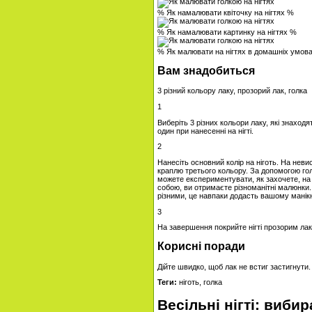
% Як намалювати квіточку на нігтях %
% Як намалювати картинку на нігтях %
% Як малювати на нігтях в домашніх умов
Вам знадобиться
3 різний кольору лаку, прозорий лак, голка
1
Виберіть 3 різних кольори лаку, які знаходя
один при нанесенні на нігті.
2
Нанесіть основний колір на ніготь. На неви
краплю третього кольору. За допомогою го
можете експериментувати, як захочете, на
собою, ви отримаєте різноманітні малюнки
різними, це навпаки додасть вашому манік
3
На завершення покрийте нігті прозорим лак
Корисні поради
Дійте швидко, щоб лак не встиг застигнути.
Теги:
ніготь, голка
Весільні нігті: виби