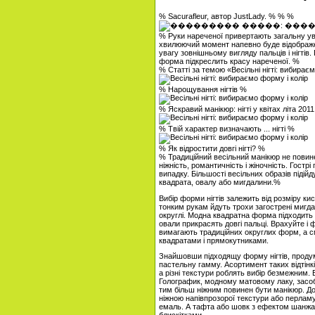
% Sacurafleur, автор JustLady. % % %
% Руки нареченої привертають загальну ува
хвилюючий момент напевно буде відображе
увагу зовнішньому вигляду пальців і нігтів
форма підкреслить красу нареченої. %
% Статті за темою «Весільні нігті: вибирає
% Нарощування нігтів %
% Яскравий манікюр: нігті у квітах літа 201
% Твій характер визначають ... нігті %
% Як відростити довгі нігті? %
% Традиційний весільний манікюр не повине
ніжність, романтичність і жіночність. Гострі
випадку. Більшості весільних образів підійд
квадрата, овалу або мигдалини.%
Вибір форми нігтів залежить від розміру ки
тонким рукам йдуть трохи загострені мигда
округлі. Модна квадратна форма підходить 
овали прикрасять довгі пальці. Врахуйте і 
вимагають традиційних округлих форм, а с
квадратами і прямокутниками.
Знайшовши підходящу форму нігтів, продум
пастельну гамму. Асортимент таких відтінкі
а різні текстури роблять вибір безмежним
Голографик, модному матовому лаку, засобі
тим більш ніжним повинен бути манікюр. До 
ніжною напівпрозорої текстури або перламу
емаль. А тафта або шовк з ефектом шанжа