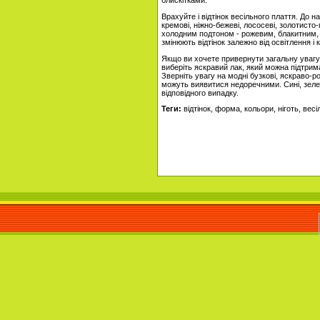
блискітками.
Врахуйте і відтінок весільного плаття. До н
кремові, ніжно-бежеві, лососеві, золотисто
холодним подтоном - рожевим, блакитним, 
змінюють відтінок залежно від освітлення 
Якщо ви хочете привернути загальну увагу,
виберіть яскравий лак, який можна підтрима
Зверніть увагу на модні бузкові, яскраво-р
можуть виявитися недоречними. Сині, зелен
відповідного випадку.
Теги:
відтінок, форма, кольори, ніготь, весі