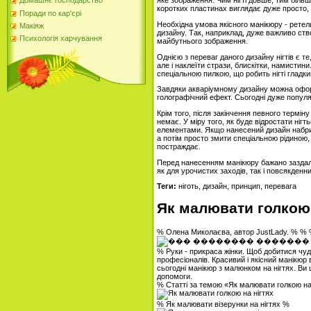
яке зображення. Чим нігті довше, тим більш
Домашнє господарство
коротких пластинах виглядає дуже просто, 
Поради по кар'єрі
Необхідна умова якісного манікюру - ретел
Макіяж
дизайну. Так, наприклад, дуже важливо ств
Психологія харчування
майбутнього зображення.
Однією з переваг даного дизайну нігтів є т
але і наклеїти стрази, блискітки, намистин
спеціальною пилкою, що робить нігті гладк
Завдяки акваріумному дизайну можна оформ
голографічний ефект. Сьогодні дуже популяр
Крім того, після закінчення певного термі
немає. У міру того, як буде відростати ніг
елементами. Якщо нанесений дизайн набрид
а потім просто змити спеціальною рідиною,
постраждає.
Перед нанесенням манікюру бажано заздале
як для урочистих заходів, так і повсякденни
Теги:
ніготь, дизайн, принцип, перевага
Як малювати голкою 
% Олена Миколаєва, автор JustLady. % %
% Руки - прикраса жінки. Щоб добитися чуд
професіоналів. Красивий і якісний манікю
сьогодні манікюр з малюнком на нігтях. Ви 
допомоги.
% Статті за темою «Як малювати голкою на
% Як малювати візерунки на нігтях %