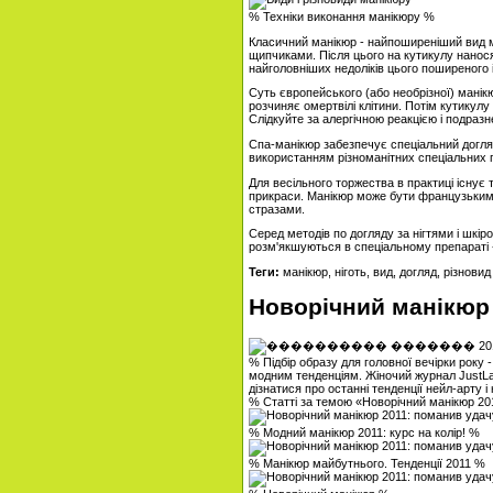
% Техніки виконання манікюру %
Класичний манікюр - найпоширеніший вид м
щипчиками. Після цього на кутикулу нанося
найголовніших недоліків цього поширеного і
Суть європейського (або необрізної) манік
розчиняє омертвілі клітини. Потім кутикул
Слідкуйте за алергічною реакцією і подраз
Спа-манікюр забезпечує спеціальний догляд
використанням різноманітних спеціальних 
Для весільного торжества в практиці існує 
прикраси. Манікюр може бути французьким,
стразами.
Серед методів по догляду за нігтями і шкіро
розм'якшуються в спеціальному препараті - 
Теги:
манікюр, ніготь, вид, догляд, різновид
Новорічний манікюр
% Підбір образу для головної вечірки року 
модним тенденціям. Жіночий журнал JustLa
дізнатися про останні тенденції нейл-арту і
% Статті за темою «Новорічний манікюр 2
% Модний манікюр 2011: курс на колір! %
% Манікюр майбутнього. Тенденції 2011 %