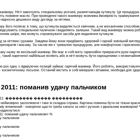
анікюру. Нігті замочують спеціальному розчині, размягчающім кутикулу. Ця процедура 
ть поживне масло. При проведенні такого манікюру можлива ймовірність травмування ку
 відносно дешевого виду догляду за нігтями.
юру його полягає в тому, що кутикула видаляється хімічним, а не механічним способом
у відсувають спеціальною паличкою і видаляють залишки. Такий вид манікюру можна роби
ненням шкіри, яке можуть спровокувати засоби для видалення кутикули.
 за нігтями і руками. Завдяки йому вони придбають здоровий і гарний зовнішній вигляд
препаратів і масажу. За часом він є тривалою процедурою, але комфортною і приємною 
таку назву як весільний манікюр. Він має в собі мету гармонійно прикрасити руки нареч
 такий нареченої найбільше воліють або ж нігті можуть бути нарощеними з незвичайн
ю рук одну з лідируючих позицій займає гарячий манікюр. Його роблять, використовуючи в
косметичному лосьоне. Останній містить в собі мінерали і вітаміни, необхідні для здоров
 2011: поманив удачу пальчиком
- неймовірно захоплююче і таке ж складна справа. Картина повинна бути не тільки красив
dy впевнений - новорічне щастя треба хапати за хвіст ручкою з ідеальним манікюром! 
 надихнутися.
011: поманив удачу пальчиком» %