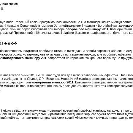
1 %
в nude - тілесний колір. Зрозуміло, позначилося це і на манікюрі: кілька місяців запис
 Землі навколо Сонця nude втомився бути нейтральним і нудним - його відтінки, залишаю
дарт, який не варто ігнорувати при виборі
новорічного манікюру 2011
: Кольори глини 
дь ласка! Пріпиленний, ніби злегка вицвілі відтінки бежевого, шафранового, болотного ко
 або коричневим подтоном особливо стильно виглядає на зовсім коротких або лише ледь 
ікюром розкішно гармонують як яскраві, так і стримані наряди, але особливо ефектно 
рі
новорічного манікюру 2011
озираєтеся на гороскоп, то кращого варіанту не придума
маст-хевов зими 2010-2011, вніс туди лак для нігтів з акварельним ефектом. Ніжні моло
ях лаків для нігтів Chanel, OPI, Essence. Новорічний манікюр з використанням таких кол
ського фарфору, тому
новорічний манікюр 2011
, Виконаний з використанням акварельн
 можете як повністю покрити ніжною емаллю досить короткі нігті, так і використовувати ї
.
і міцно увійшла у високу моду - сьогодні новорічний макіяж і манікюр, нагадують про у
 більш ніж доречні й актуальні. Драматичне поєднання чорного з усім багатством відті
ний нейл-арт із павутинням, крапельками крові і мініатюрними кличками припаде до см