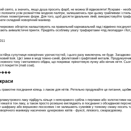
тий свято, а значить, якщо душа просить фарб, не можна їй відмовляти! Яскраве - необ
полонити усім розмаїттям модною палітри, залишаючись при цьому грайливим і стильн
і чітких геометричних форм. Для того, щоб досягти ідеальних ліній, використовуйте тра
увати складний новорічний манікюр.
укеркових обгорток налаштовують на правильний карнавальний лад і відмінно поєднуют
гають анімалістичні принти. Приділіть особливу увагу трафаретами «під леопарда» і Кот
- постійна супутниця новорічних урочистостей, і цього разу виключень не буде. Загадко
тковий look. Цієї зими в моді темно-синій, фіолетовий і графітовий металік. Продумуючи
овного тону і металевого обідка, що покриває пріногтевую лунку або кінчик нігтя. Сьог
ті покриття (matt coat).
икраси
 грамотне поєднання кілець з лаком для нігтів. Ретельно продумайте це питання, щоб
н
ламутрового лаку підійдуть кільця з неяскравого срібла з перлами або золотистими нам
 емалі в тон лаку, а також просто розкішно виглядають в поєднанні з обсидіанові перснем
у шафрану або вершково-лососевих і не залишають сумнівів у тонкому смаку носить так
ворічного манікюру насичених цукеркових квітів - фуксії, лілового, смарагдовому.