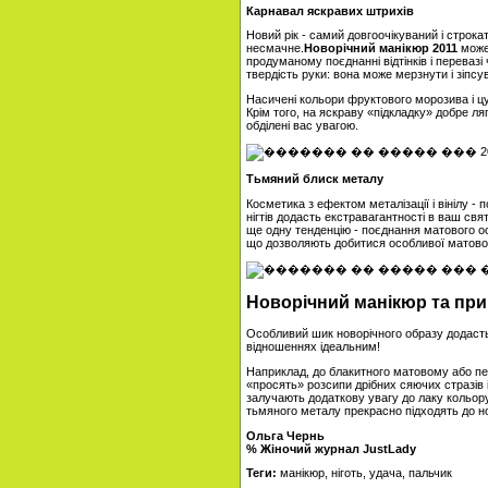
Карнавал яскравих штрихів
Новий рік - самий довгоочікуваний і строка
несмачне.
Новорічний манікюр 2011
може 
продуманому поєднанні відтінків і переваз
твердість руки: вона може мерзнути і зіпс
Насичені кольори фруктового морозива і ц
Крім того, на яскраву «підкладку» добре ля
обділені вас увагою.
Тьмяний блиск металу
Косметика з ефектом металізації і вінілу 
нігтів додасть екстравагантності в ваш свя
ще одну тенденцію - поєднання матового осн
що дозволяють добитися особливої ​​матовос
Новорічний манікюр та пр
Особливий шик новорічного образу додасть
відношеннях ідеальним!
Наприклад, до блакитного матовому або пер
«просять» розсипи дрібних сяючих стразів і
залучають додаткову увагу до лаку кольор
тьмяного металу прекрасно підходять до но
Ольга Чернь
% Жіночий журнал JustLady
Теги:
манікюр, ніготь, удача, пальчик