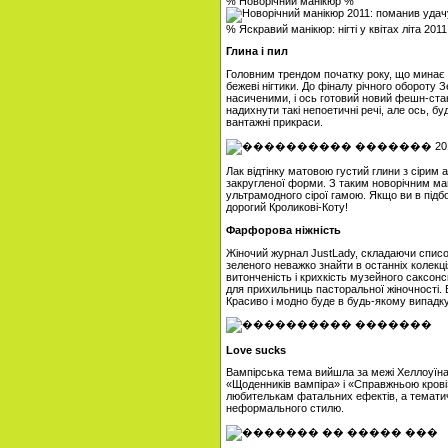
% Новорічний манікюр %
% Яскравий манікюр: нігті у квітах літа 201
Глина і пил
Головним трендом початку року, що минає бу
бежеві нігтики. До фіналу річного обороту
насиченими, і ось готовий новий фешн-стан
надихнути такі непоетичні речі, але ось, бу
вантажні прикраси.
Лак відтінку матовою густий глини з сірим
закругленої форми. З таким новорічним ман
ультрамодного сірої гамою. Якщо ви в підбо
дорогий Кроликові-Коту!
Фарфорова ніжність
Жіночий журнал JustLady, складаючи список 
зеленого неважко знайти в останніх колекці
витонченість і крихкість музейного саксон
для прихильниць пасторальної жіночності. Ви
Красиво і модно буде в будь-якому випадку
Love sucks
Вампірська тема вийшла за межі Хеллоуїна 
«Щоденників вампіра» і «Справжньою крові»
любителькам фатальних ефектів, а тематич
неформального стилю.