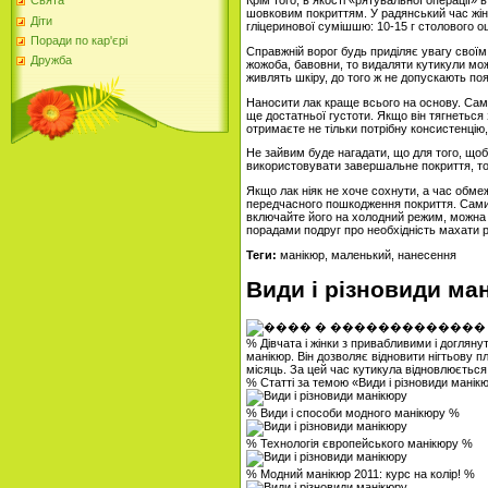
Крім того, в якості «рятувальної операції
Свята
шовковим покриттям. У радянський час жінка
Діти
гліцеринової сумішшю: 10-15 г столового оцт
Поради по кар'єрі
Справжній ворог будь приділяє увагу своїм
Дружба
жожоба, бавовни, то видаляти кутикули мож
живлять шкіру, до того ж не допускають появ
Наносити лак краще всього на основу. Сам ж
ще достатньої густоти. Якщо він тягнеться 
отримаєте не тільки потрібну консистенцію,
Не зайвим буде нагадати, що для того, щоб
використовувати завершальне покриття, то 
Якщо лак ніяк не хоче сохнути, а час обмеж
передчасного пошкодження покриття. Самими
включайте його на холодний режим, можна 
порадами подруг про необхідність махати р
Теги:
манікюр, маленький, нанесення
Види і різновиди ма
% Дівчата і жінки з привабливими і доглян
манікюр. Він дозволяє відновити нігтьову п
місяць. За цей час кутикула відновлюєтьс
% Статті за темою «Види і різновиди манік
% Види і способи модного манікюру %
% Технологія європейського манікюру %
% Модний манікюр 2011: курс на колір! %