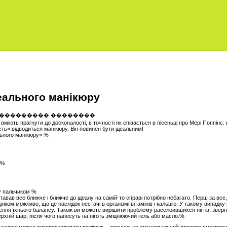
еального манікюру
 вміють прагнути до досконалості, в точності як співається в пісеньці про Мері Поппінс
сть» відводиться манікюру. Він повинен бути ідеальним!
льного манікюру» %
 %
у пальчиком %
авав все ближче і ближче до ідеалу на самій-то справі потрібно небагато. Перш за все, 
ком можливо, що це наслідок нестачі в організмі вітамінів і кальцію. У такому випадку
лення їхнього балансу. Також ви можете вирішити проблему расслоившихся нігтів, звер
рхній шар, після чого нанесуть на ніготь зміцнюючий гель або масло.%