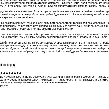
» в салоні можна використовувати поліроль - спеціальне зміцнювальний прозоре смолоп
м рекомендували для протистояння ламкості і крихкості нігтів, після тривалої ручного п
у, 20 г гліцерину, 40 г горілки. А на ніч радили змащувати нігті жирним кремом, салом, 
 рукам жінки - це кутикули. Якщо втирати спеціальні масла, виготовлені на основі нату
ливо і доведеться, але робити це потрібно буде набагато рідше, оскільки ці засоби пре
и тріщин і сколів на нігтях.
е лак повинен бути того кольору, який вам подобається, тоді він для вас ідеальний. Д
за пензликом, то розбавте його крапелькою рідини для зняття лаку; якщо занадто рідкий 
 але і можливо новий відтінок, що зробить лак оригінальним.
 домогтися рівного покриття, без розлучень і нерівностей, лак краще нанести в 3 шари 
воно забезпечить манікюру тиждень безбідного життя і додасть ідеальний блиск навіт
ений, то в цій ситуації на допомогу прийде сушка-закріплювач, вона і прискорить процес
 ідеальними будуть сушки у вигляді спреїв. Але якщо нічого такого у вас немає, згад
ще спробувати старий спосіб за допомогою холодної води, але з феном у вас вийде ш
уками, що є сили, зображуючи птицю. Користі від цього буде не багато, а ось лак може
нікюру
утими руками звертають на себе увагу. Як і обличчя людини, руки знаходяться на виду
ластину, усунути загрубілі шкіру, пом'якшити її, надає красу нігтям. Відвідувати майст
я, і процедури оздоровлення стають більш ефективними.
юру» %