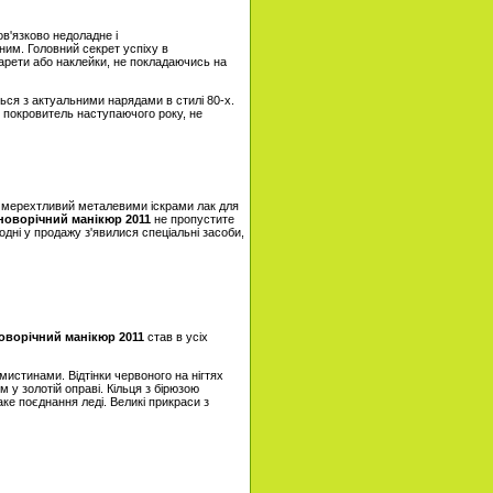
ов'язково недоладне і
им. Головний секрет успіху в
фарети або наклейки, не покладаючись на
ься з актуальними нарядами в стилі 80-х.
, покровитель наступаючого року, не
во мерехтливий металевими іскрами лак для
новорічний манікюр 2011
не пропустите
одні у продажу з'явилися спеціальні засоби,
оворічний манікюр 2011
став в усіх
истинами. Відтінки червоного на нігтях
 у золотій оправі. Кільця з бірюзою
е поєднання леді. Великі прикраси з