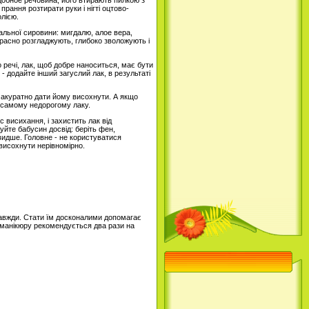
одобное речовина, його втирають пилкою з
рання розтирати руки і нігті оцтово-
олією.
ральної сировини: мигдалю, алое вера,
красно розгладжують, глибоко зволожують і
о речі, лак, щоб добре наноситься, має бути
- додайте інший загуслий лак, в результаті
і акуратно дати йому висохнути. А якщо
ь самому недорогому лаку.
 висихання, і захистить лак від
уйте бабусин досвід: беріть фен,
видше. Головне - не користуватися
 висохнути нерівномірно.
 завжди. Стати їм досконалими допомагає
ра манікюру рекомендується два рази на