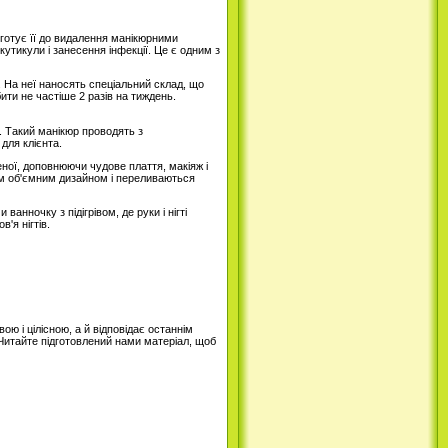
готує її до видалення манікюрними
тикули і занесення інфекції. Це є одним з
. На неї наносять спеціальний склад, що
ти не частіше 2 разів на тиждень.
. Такий манікюр проводять з
для клієнта.
еної, доповнюючи чудове плаття, макіяж і
им об'ємним дизайном і переливаються
анночку з підігрівом, де руки і нігті
'я нігтів.
ою і цілісною, а й відповідає останнім
Читайте підготовлений нами матеріал, щоб