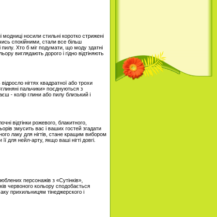
ні модниці носили стильні коротко стрижені
чись спокійними, стали все більш
і пилу. Хто б міг подумати, що моду здатні
льору виглядають дорого і гідно відтіняють
відросло нігтях квадратної або трохи
«глиняні пальчики» поєднуються з
єш - колір глини або пилу близький і
чні відтінки рожевого, блакитного,
ьорів змусить вас і ваших гостей згадати
ого лаку для нігтів, стане кращим вибором
ї для нейл-арту, якщо ваші нігті довгі.
люблених персонажів з «Сутінків»,
нків червоного кольору сподобається
аку прихильницям тінеджерского і