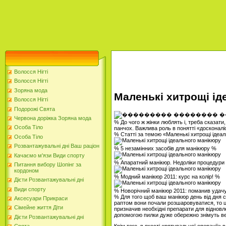
Волосся Нігті
Волосся Нігті
Зоряна мода
Маленькі хитрощі ід
Волосся Нігті
Подорожі Свята
Червона доріжка Зоряна мода
% До чого ж жінки люблять і, треба сказати,
Особа Тіло
панчох. Важлива роль в понятті «досконалі
% Статті за темою «Маленькі хитрощі ідеа
Особа Тіло
Розвантажувальні дні Ваш раціон
% 5 незамінних засобів для манікюру %
Качаємо м'язи Види спорту
% Апаратний манікюр. Недоліки процедури
Питання вибору Шопінг за
кордоном
% Модний манікюр 2011: курс на колір! %
Дієти Розвантажувальні дні
Види спорту
% Новорічний манікюр 2011: поманив удач
% Для того щоб ваш манікюр день від дня ст
Аксесуари Прикраси
раптом вони почали розшаровуватися, то ціл
Сімейне життя Діти
призначив необхідні препарати для віднов
допомогою пилки дуже обережно знімуть ве
Дієти Розвантажувальні дні