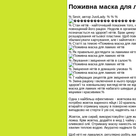
Поживна маска для л
% Sestr, автор JustLady. % % %
% Стан нігтів - найточніший показник того,
повноцінний його раціон. Недолік в організм
позначається на здоров'ї нігтів. Брак цинку
розшарування нігтьової пластини. Щоб пов
збалансувати харчування, але і зайнятис
% Статті за темою «Поживна маска для лам
% Як правильно доглядати за ламкими ніг
% Лікування і зміцнення нігтів в салоні %
% Зміцнення нігтів в домашніх умовах %
% 7 найкращих рецептів для зміцнення нігт
% Зміна раціону і включення в нього продук
здоров'ї та зовнішньому вигляді нігтів не в
маска для ламких нігтів набагато швидше д
міцними і красивими.%
Одна з найбільш ефективних - жовткова-воск
потрібно жовток вареного яйця і 10 крапел
втирайте отриману кашку в поверхню кожног
випадково не стерти її уві сні, надягніть на 
Жовток, але сирий, використовуйте і для жи
ложка. Крім жовтка, додайте в мед 1 чайну
оливкової олії. Отриману маску нанесіть не 
хвилин теплою водою. Акуратно надіньте ба
Щоб нігті не ламалися, регулярно робіть ж