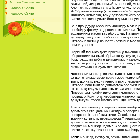
В даний час існує велика кількість видів 
Весілля Сімейне життя
класичний, американський, масляний, мокри
Але, технік виконання манікюру існує, по суті
Подорожі Свята
% Обрізний манікюр (класичний або "мокрий
Подорожі Свята
манікюру невисока, тому дозволити його со
навчитися виконувати його в домашніх умо
Всю процедуру обрізного манікюру можна ро
необхідну форму за допомогою пилочки. Пот
додаванням масел та / або солей. На цьому
кутикулу відсувають і обрізають за допом
нігтьову пластину наносять поживне масло 
всмоктування.
Обрізний манікюр дуже простий у виконанні
обережними на етапі обрізання кутикули, ін
Тому, якщо ви робите цей манікюр у салоні
також зверніть увагу на те, як в салоні де
ризик отримання будь-якої інфекції.
Необрізний манікюр вважається більш безп
за що і отримав свою другу назву «європей
тому, що на кутикулу наноситься спеціальни
нігтьової пластини за допомогою апельсино
нігтя, на кутикулу наносять склад для її в
Плюсом цієї техніки виконання манікюру є 
процедур. Крім того, необрізний манікюр пі
до кутикули, тобто ймовірність, що ніготь 
Апаратний манікюр є одним з видів необріз
допомогою спеціальних насадок з поверхні 
поверхня нігтьової пластини. Спеціальна ш
тканину кутикули, перешкоджає її надлишко
допомогою апаратного манікюру потрібно 
апаратний манікюр і вдома. Але для цього 
вивчити техніку виконання такого манікюру
Теги:
манікюр, кутикула, технік, виконання