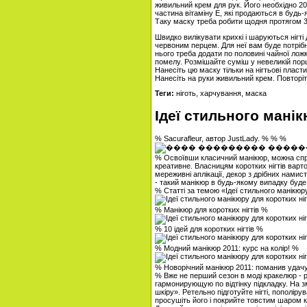
живильний крем для рук. Його необхідно 20 
частина вітаміну Е, які продаються в будь-
Таку маску треба робити щодня протягом 3
Швидко вилікувати крихкі і шаруються нігт
червоним перцем. Для неї вам буде потрібн
нього треба додати по половині чайної лож
помелу. Розмішайте суміш у невеликій пор
Нанесіть цю маску тільки на нігтьові пласт
Нанесіть на руки живильний крем. Повторіть
Теги:
ніготь, харчування, маска
Ідеї ​​стильного мані
% Sacurafleur, автор JustLady. % % %
% Освоївши класичний манікюр, можна спр
креативне. Власницям коротких нігтів варто
мереживні аплікації, декор з дрібних намис
- такий манікюр в будь-якому випадку буде
% Статті за темою «Ідеї стильного манікюру
% Манікюр для коротких нігтів %
% 10 ідей для коротких нігтів %
% Модний манікюр 2011: курс на колір! %
% Новорічний манікюр 2011: поманив удач
% Вже не перший сезон в моді кракелюр - р
гармонирующую по відтінку підкладку. На 
шкіру». Ретельно підготуйте нігті, пополір
просушіть його і покрийте товстим шаром 