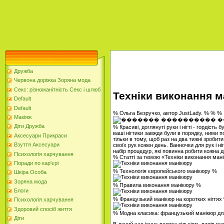
Дружба
Червона доріжка Зоряна мода
Секс: різноманітність Секс і шлюб
Техніки виконання 
Default
Default
% Ольга Безручко, автор JustLady. % % %
Макіяж
Діти Дружба
% Красиві, доглянуті руки і нігті - гордість
ваші нігтики завжди були в порядку, ними п
Аксесуари Прикраси
тільки в тому, щоб раз на два тижні зробит
Взуття Аксесуари
своїх рук кожен день. Ванночки для рук і ні
набір процедур, які повинна робити кожна д
Психологія харчування
% Статті за темою «Техніки виконання ман
Поради по кар'єрі
% Технологія європейського манікюру %
Шкіра Особа
Зоряна мода
% Правила виконання манікюру %
Блоги
% Французький манікюр на коротких нігтях
Психологія харчування
Здоровий спосіб життя
% Модна класика: французький манікюр для
Діти