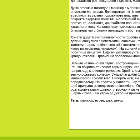
Дочекайтеся розтріскування і закріпіть ма
Дуже ефектно виглядає і манікюр з мережив
опуклими мотивами. Для коротких нігтів виб
візерунки, візуально подовжують пластину. 
покриття акуратно помістіть мереживний мо
притисніть аплікацію, дочекайтеся повног
захисного топа. Кольори лаку і мережива в
блакитний лак з білими аплікаціями або те
Хочете додати екстравагантності? Зробіть
довгий ланцюжок з невеликими ланками. Розр
товстим шаром сріблястого або золотистого 
якого виготовлена ​​ланцюжок). На вологи
робити це пінцетом. Відрізки розташовуйте
кращої фіксації. Правильно зроблений мані
Вельми незвично виглядає і гостромодний «
Решта покривають лаком гармонирующего від
наприклад, малиново-рожевою. Зробіть кла
темно-рожевого кольору. Змішайте дрібні бл
малинового і сріблястого. Виберіть нігті, я
середні пальці. На пластину нанесіть шар т
щоб прикраси розподілилися рівномірно. Оц
розташовуватися щільно, утворюючи рівне
шарами топа - він утримає декор на призна
Теги:
манікюр, ніготь, ідея, декор