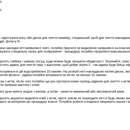
 %
%
підготувати вату або диски для зняття макіяжу, спеціальний засіб для зняття накладни
аддя, фольгу.%
ини накладні нігті виявилися зняті, потрібно братися за видалення залишився на власних 
вувати спеціальну пилку для полірування - процедуру потрібно проробити максимально
 в досить глибоку і широку посуд, куди можна буде занурити обидві кисті. Зачекайте, пок
стить рідину для зняття лаку з ацетоном, щоб добре зігріти її - так рідина буде більш е
 потримати в цій воді приблизно 10 хвилин. На розігріті нігті накладаємо ватяні диски, зм
огою фольги - рідина потрібно витримати на нігтях не менше 15 хвилин.
и з нігтів, після чого потрібно ще раз протерти кожен палець рідиною для зняття з нігтів
ти залишки ацетону і клею.
блені, руки миють водою з милом, а потім - нанести живильний або зволожуючий крем.
сить акуратно видалити клей з нігтів, проте зовсім не пошкодити нігті в будь-якому ви
дати за витерпіли цю процедуру власні. Потрібно робити спеціальні зміцнюють маски і в