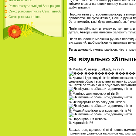
Щоб малювати гелевими ручками на нігтях, 
Йога та пілатес
квітами можна наносити основу малюнка аб
Розвантажувальні дні Ваш раціон
дрібні штрихи.
Секс: різноманітність Секс і шлюб
Перший етап у створенні манікюру з викори
Секс: різноманітність
прилипати і не бути м'якою, інакше ручка п
бути темний), так і будь яскравий лак (гелев
Потім потрібно взяти гелеву ручку і почат
деталі. Авторський малюнок залежить тільки
Після нанесення малюнка ручкою необхідно
вигадливий, щоб манікюр не виглядав вульг
Теги:
домашні, умова, манікюр, ніготь, мал
Як візуально збільш
% Masha M, автор JustLady. % % %
% Красиві і доглянуті нігті є візитною кар
ідеальний образ і візуально змінити їх фо
% Статті за темою «Як візуально збільшити
% Манікюр для коротких нігтів %
% Як підібрати колір лаку для нігтів %
% Модний манікюр для коротких нігтів %
% Нарощування нігтів %
% Короткі нігті%
Вважається, що короткі нігті носять самовп
причин вам довелося на якийсь час розпрощ