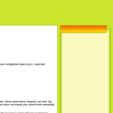
ливою складовою краси рук є красиво
оже тільки креативна людина, що має під
ручніше пензликів для нанесення манікюру,