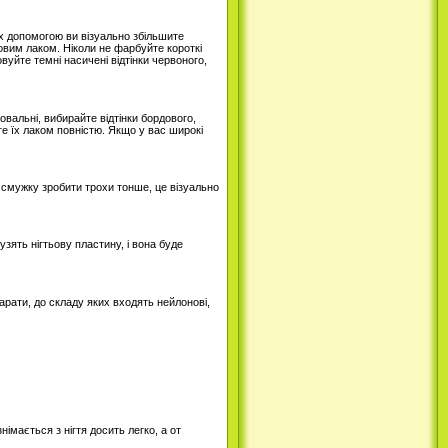
їх допомогою ви візуально збільшите
овим лаком. Ніколи не фарбуйте короткі
уйте темні насичені відтінки червоного,
овальні, вибирайте відтінки бордового,
те їх лаком повністю. Якщо у вас широкі
у смужку зробити трохи тонше, це візуально
зять нігтьову пластину, і вона буде
арати, до складу яких входять нейлонові,
німається з нігтя досить легко, а от