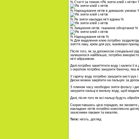
% Статті за темою «Як зняти клей з нігтів»
% Нарощування нігтів в домашніх умовах 
% Як зняти накладні нігті вдома %
% Зміцнення нігтів: тканинне обгортання %
% Нарощування нігтів %
% Для видалення клею потрібно заздалегідь 
зняття лаку, крем для рук, манікюрні прил
Після того, як за допомогою спеціальної рід
залишилося найбільше, потрібно використо
нігті абразивом.
Далі потрібно закип'ятити воду і налити її
з окропом потрібно занурити баночку, яка мі
У гарячу воду потрібно занурити кисті рук і
Диски можна закріпити на пальцях за допом
З плином часу необхідно зняти фольгу і диск
занурити пальці в мильну воду, щоб видали
Далі, після того як всі пальці будуть обро
Скориставшись цією порадою, ви зможете до
накладних нігтів потрібно комплексно догля
захисними лаками та емаллю.
Теги:
ніготь, догляд