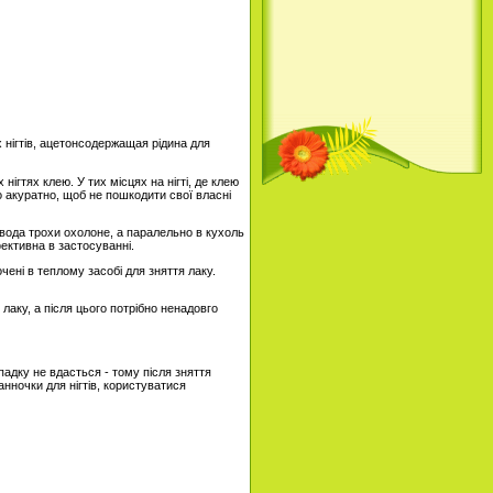
х нігтів, ацетонсодержащая рідина для
нігтях клею. У тих місцях на нігті, де клею
 акуратно, щоб не пошкодити свої власні
и вода трохи охолоне, а паралельно в кухоль
фективна в застосуванні.
очені в теплому засобі для зняття лаку.
 лаку, а після цього потрібно ненадовго
падку не вдасться - тому після зняття
анночки для нігтів, користуватися