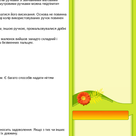
Гелів ручками зі звичайними матовими
амутровими ручками можна «відтінити»
екатися його висихання. Основа не повинна
оді колір використовуваних ручок повинен
ім, іншою ручкою, промальовувалися дрібні
о малюнок вийшов занадто складний і
а безіменних пальцях.
м. Є багато способів надати нігтям
риносить задоволення. Якщо з тих чи інших
 їх довжину.