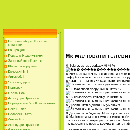
Питання вибору Шопінг за
кордоном
Ваш раціон
Як малювати гелевим
Психологія харчування
Здоровий спосіб життя
% Selena, автор JustLady. % % %
Шопінг за кордоном
Волосся Нігті
% Кожна жінка хоче мати красиві, доглянуті
Автомобілі
нафарбовані нігті з нанесеним на них візе
% Статті за темою «Як малювати гелевими 
Червона доріжка
Прикраси
% Як малювати візерунки на нігтях %
Особа Тіло
% Як намалювати квіточку на нігтях %
Аксесуари Прикраси
Поради по кар'єрі Діловий етикет
% Дизайн нігтів в домашніх умовах %
Секс і шлюб
% Дизайн нігтів будинку. Майстер-клас з ф
Подорожі Свята
% Манікюр в домашніх умовах може зробити 
Автомобілі
рукою зовсім нехитрі пристосування. Одним
т.к. дозволяють промальовувати навіть найдр
Аксесуари Прикраси