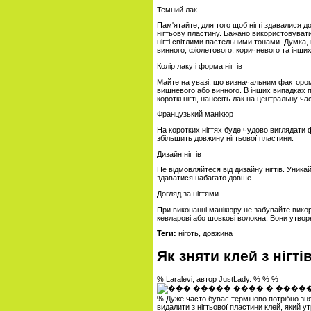
Темний лак
Пам'ятайте, для того щоб нігті здавалися д
нігтьову пластину. Бажано використовувати
нігті світлими пастельними тонами. Думка,
винного, фіолетового, коричневого та інши
Колір лаку і форма нігтів
Майте на увазі, що визначальним фактором у
вишневого або винного. В інших випадках пі
короткі нігті, нанесіть лак на центральну 
Французький манікюр
На коротких нігтях буде чудово виглядати ф
збільшить довжину нігтьової пластини.
Дизайн нігтів
Не відмовляйтеся від дизайну нігтів. Уника
здаватися набагато довше.
Догляд за нігтями
При виконанні манікюру не забувайте викори
кевларові або шовкові волокна. Вони утворюю
Теги:
ніготь, довжина
Як зняти клей з нігті
% Laralevi, автор JustLady. % % %
% Дуже часто буває терміново потрібно зняти
видалити з нігтьової пластини клей, який 