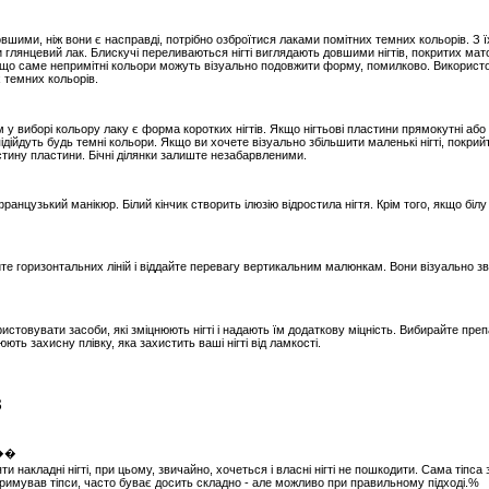
овшими, ніж вони є насправді, потрібно озброїтися лаками помітних темних кольорів. З 
 глянцевий лак. Блискучі переливаються нігті виглядають довшими нігтів, покритих мат
 що саме непримітні кольори можуть візуально подовжити форму, помилково. Використов
х темних кольорів.
 виборі кольору лаку є форма коротких нігтів. Якщо нігтьові пластини прямокутні або 
дійдуть будь темні кольори. Якщо ви хочете візуально збільшити маленькі нігті, покрий
частину пластини. Бічні ділянки залиште незабарвленими.
ранцузький манікюр. Білий кінчик створить ілюзію відростила нігтя. Крім того, якщо біл
йте горизонтальних ліній і віддайте перевагу вертикальним малюнкам. Вони візуально зву
стовувати засоби, які зміцнюють нігті і надають їм додаткову міцність. Вибирайте преп
ть захисну плівку, яка захистить ваші нігті від ламкості.
в
 накладні нігті, при цьому, звичайно, хочеться і власні нігті не пошкодити. Сама тіпса з
утримував тіпси, часто буває досить складно - але можливо при правильному підході.%