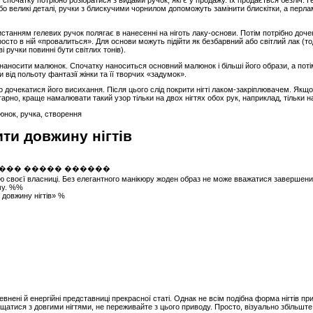
спочатку потрібно розібратися з видами ручок, які є у продажу. Їх продається безліч. 
о великі деталі, ручки з блискучими чорнилом допоможуть замінити блискітки, а перл
станням гелевих ручок полягає в нанесенні на ніготь лаку-основи. Потім потрібно доч
росто в ній «провалиться». Для основи можуть підійти як безбарвний або світлий лак (т
і ручки повинні бути світлих тонів).
и наносити малюнок. Спочатку наноситься основний малюнок і більші його образи, а пот
 від польоту фантазії жінки та її творчих «задумок».
 дочекатися його висихання. Після цього слід покрити нігті лаком-закріплювачем. Якщ
арно, краще намалювати такий узор тільки на двох нігтях обох рук, наприклад, тільки н
юнок, ручка, створення
ити довжину нігтів
ткою своєї власниці. Без елегантного манікюру жоден образ не може вважатися завершени
рму. %%
 довжину нігтів» %
евнені й енергійні представниці прекрасної статі. Однак не всім подібна форма нігтів п
атися з довгими нігтями, не переживайте з цього приводу. Просто, візуально збільште