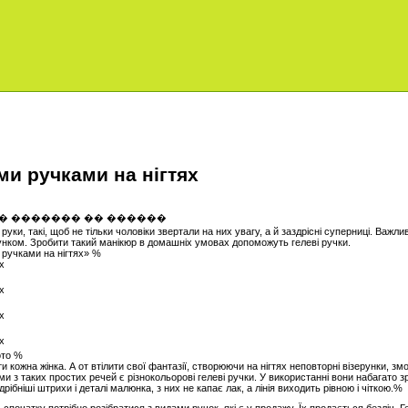
и ручками на нігтях
 руки, такі, щоб не тільки чоловіки звертали на них увагу, а й заздрісні суперниці. Важ
рунком. Зробити такий манікюр в домашніх умовах допоможуть гелеві ручки.
ручками на нігтях» %
ото %
кожна жінка. А от втілити свої фантазії, створюючи на нігтях неповторні візерунки, зм
и з таких простих речей є різнокольорові гелеві ручки. У використанні вони набагато з
ібніші штрихи і деталі малюнка, з них не капає лак, а лінія виходить рівною і чіткою.%