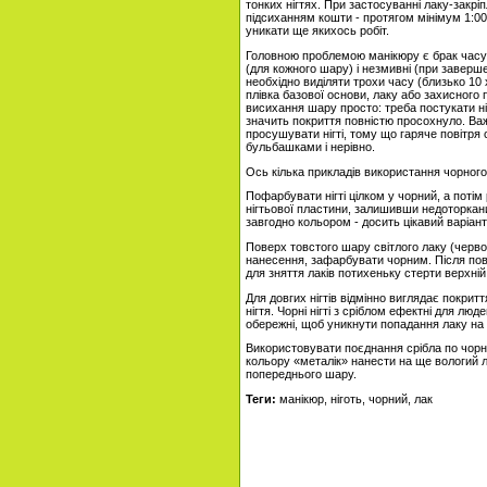
тонких нігтях. При застосуванні лаку-закрі
підсиханням кошти - протягом мінімум 1:00
уникати ще якихось робіт.
Головною проблемою манікюру є брак часу
(для кожного шару) і незмивні (при заверш
необхідно виділяти трохи часу (близько 10
плівка базової основи, лаку або захисног
висихання шару просто: треба постукати ніг
значить покриття повністю просохнуло. Ва
просушувати нігті, тому що гаряче повітря 
бульбашками і нерівно.
Ось кілька прикладів використання чорного 
Пофарбувати нігті цілком у чорний, а потім
нігтьової пластини, залишивши недоторкани
завгодно кольором - досить цікавий варіант
Поверх товстого шару світлого лаку (черво
нанесення, зафарбувати чорним. Після пов
для зняття лаків потихеньку стерти верхні
Для довгих нігтів відмінно виглядає покрит
нігтя. Чорні нігті з сріблом ефектні для л
обережні, щоб уникнути попадання лаку на з
Використовувати поєднання срібла по чорно
кольору «металік» нанести на ще вологий л
попереднього шару.
Теги:
манікюр, ніготь, чорний, лак