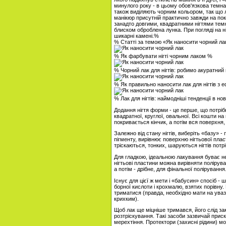
минулого року - в цьому обов'язкова темна л
також виділяють чорним кольором, так що лун
манікюр присутній практично завжди на пок
занадто довгими, квадратними нігтями тем
блиском оброблена лунка. При погляді на н
шикарні камені.%
% Статті за темою «Як наносити чорний ла
% Як фарбувати нігті чорним лаком %
% Чорний лак для нігтів: робимо акуратний
% Як правильно наносити лак для нігтів з 
% Лак для нігтів: наймодніші тенденції в но
Додання нігтя форми - це перше, що потрі
квадратної, круглої, овальної. Всі кошти н
покривається кінчик, а потім вся поверхня, 
Залежно від стану нігтів, виберіть «базу» - 
пігменту, вирівнює поверхню нігтьової плас
тріскаються, тонких, шаруються нігтів потр
Для гладкою, ідеальною лакування буває н
нігтьові пластини можна вирівняти полірув
а потім - дрібне, для фінальної полірування
Існує для цієї ж мети і «бабусин» спосіб 
борної кислоти і крохмалю, взятих порівну.
триматися (правда, необхідно мати на увазі,
крихким).
Щоб лак ще міцніше тримався, його слід за
розтріскування. Такі засоби зазвичай при
мерехтіння. Протектори (захисні рідини) м