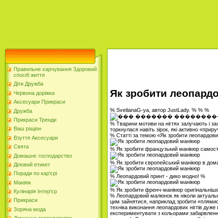
Правильне харчування Здоровий
спосіб життя
Діти Дружба
Як зробити леопард
Червона доріжка
Аксесуари Прикраси
% SvetlanaG-ya, автор JustLady. % % %
Дружба
Прикраси Тренди
% Тварини мотиви на нігтях залучають і зах
Ваш раціон
торкнулася навіть зірок, які активно «приру
% Статті за темою «Як зробити леопардов
Взуття Аксесуари
Свята
% Як зробити французький манікюр самост
Домашнє господарство
% Як зробити європейський манікюр в до
Діловий етикет
Поради по кар'єрі
% Леопардовий принт - дико модно! %
Макіяж
% Як зробити френч-манікюр оригінальніш
Кулінарія Інтер'єр
% Леопардовий малюнок як ніколи актуальн
Прикраси
цим зайнятися, наприклад зробити «плямис
техніка виконання леопардових нігтів дуже
Зоряна мода
експериментувати з кольорами забарвлення 