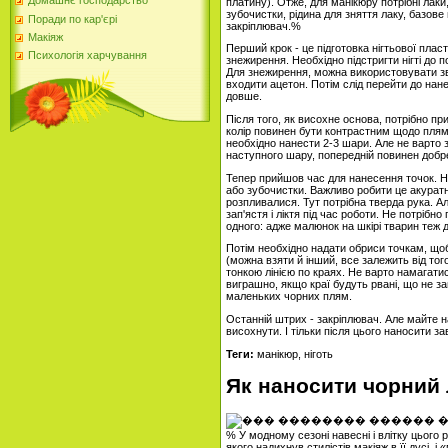
Домашнє господарство
платину). Отже, для манікюру потрібні лаки
зубочистки, рідина для зняття лаку, базове 
Поради по кар'єрі
закріплювач.%
Макіяж
Перший крок - це підготовка нігтьової плас
Психологія харчування
знежирення. Необхідно підстригти нігті до 
Для знежирення, можна використовувати зви
входити ацетон. Потім слід перейти до нан
довше.
Після того, як висохне основа, потрібно п
колір повинен бути контрастним щодо пляма
необхідно нанести 2-3 шари. Але не варто 
наступного шару, попередній повинен добр
Тепер прийшов час для нанесення точок. На
або зубочистки. Важливо робити це акуратн
розпливалися. Тут потрібна тверда рука. Ал
зап'ястя і ліктя під час роботи. Не потріб
одного: адже малюнок на шкірі тварин теж д
Потім необхідно надати обриси точкам, що
(можна взяти й інший, все залежить від тог
тонкою лінією по краях. Не варто намагат
виграшно, якщо краї будуть рвані, що не за
маленьких чорних плям.
Останній штрих - закріплювач. Але майте на
висохнути. І тільки після цього наносити 
Теги:
манікюр, ніготь
Як наносити чорний 
% У модному сезоні навесні і влітку цього
якого надихнув стилістів макіяж в її дусі, 