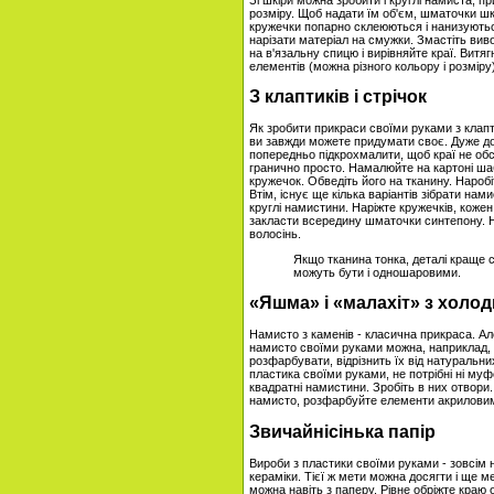
розміру. Щоб надати їм об'єм, шматочки шкі
кружечки попарно склеюються і нанизуються
нарізати матеріал на смужки. Змастіть виво
на в'язальну спицю і вирівняйте краї. Витяг
елементів (можна різного кольору і розміру
З клаптиків і стрічок
Як зробити прикраси своїми руками з клапти
ви завжди можете придумати своє. Дуже доб
попередньо підкрохмалити, щоб краї не об
гранично просто. Намалюйте на картоні ша
кружечок. Обведіть його на тканину. Наробі
Втім, існує ще кілька варіантів зібрати нам
круглі намистини. Наріжте кружечків, коже
закласти всередину шматочки синтепону. Н
волосінь.
Якщо тканина тонка, деталі краще 
можуть бути і одношаровими.
«Яшма» і «малахіт» з холо
Намисто з каменів - класична прикраса. А
намисто своїми руками можна, наприклад, з
розфарбувати, відрізнить їх від натуральн
пластика своїми руками, не потрібні ні муфе
квадратні намистини. Зробіть в них отвори. 
намисто, розфарбуйте елементи акрилови
Звичайнісінька папір
Вироби з пластики своїми руками - зовсім н
кераміки. Тієї ж мети можна досягти і ще
можна навіть з паперу. Рівне обріжте краю