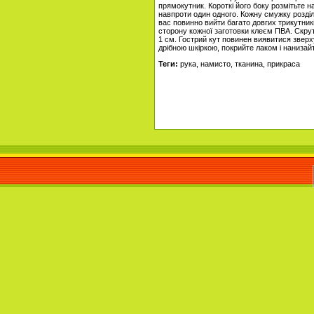
прямокутник. Короткі його боку розмітьте на
навпроти один одного. Кожну смужку розділі
вас повинно вийти багато довгих трикутникі
сторону кожної заготовки клеєм ПВА. Скру
1 см. Гострий кут повинен виявитися зверху
дрібною шкіркою, покрийте лаком і нанизайт
Теги:
рука, намисто, тканина, прикраса