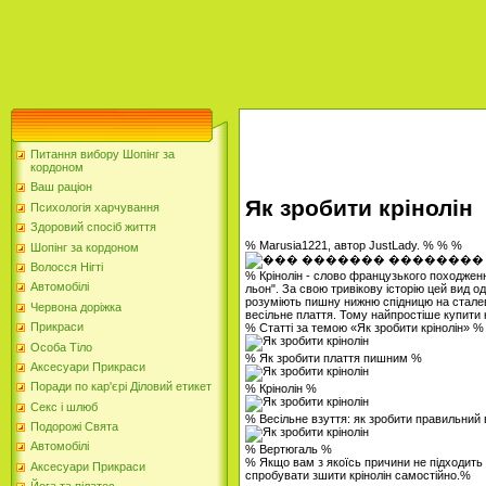
Питання вибору Шопінг за
кордоном
Ваш раціон
Як зробити крінолін
Психологія харчування
Здоровий спосіб життя
% Marusia1221, автор JustLady. % % %
Шопінг за кордоном
Волосся Нігті
% Крінолін - слово французького походженн
Автомобілі
льон". За свою тривікову історію цей вид о
розуміють пишну нижню спідницю на сталев
Червона доріжка
весільне плаття. Тому найпростіше купити к
Прикраси
% Статті за темою «Як зробити крінолін» %
Особа Тіло
% Як зробити плаття пишним %
Аксесуари Прикраси
Поради по кар'єрі Діловий етикет
% Крінолін %
Секс і шлюб
% Весільне взуття: як зробити правильний 
Подорожі Свята
Автомобілі
% Вертюгаль %
% Якщо вам з якоїсь причини не підходить 
Аксесуари Прикраси
спробувати зшити крінолін самостійно.%