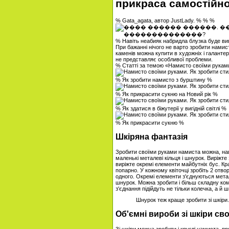
прикраса самостійн
% Gata_agata, автор JustLady. % % %
% Навіть неабияк набридла блузка буде виг
При бажанні нічого не варто зробити намис
каменів можна купити в художніх і галанте
не представляє особливої ​​проблеми.
% Статті за темою «Намисто своїми руками
% Як зробити намисто з бурштину %
% Як прикрасити сукню на Новий рік %
% Як здатися в біжутерії у вигідній світлі %
% Як прикрасити сукню %
Шкіряна фантазія
Зробити своїми руками намиста можна, нап
маленькі металеві кільця і ​​шнурок. Виріжте
виріжте окремі елементи майбутніх бус. Кра
попарно. У кожному квіточці зробіть 2 отв
одного. Окремі елементи з'єднуються мета
шнурок. Можна зробити і більш складну ком
з'єднання підійдуть не тільки колечка, а й ш
Шнурок теж краще зробити зі шкіри
Об'ємні вироби зі шкіри св
Зі шкіри можна зробити і круглі намиста, 