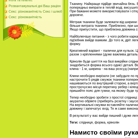
Йога та пілатес
Тканину. Найкраще підійде звичайна бязь. Ек
Розвантажувальні дні Ваш раціон
попередньо випрати в теплій воді, висушити 
При бажанні можете використовувати і сітк
Секс: різноманітність Секс і шлюб
дорожче.
Секс: різноманітність
Метраж тканини буде залежати від ширини 
більше витрата тканини. Приблизно, при ши
Якщо припустити, що приблизна довжина спід
Найболючіше питання - з чого робити каркас
під'юбник вийде важким. До того ж, дріт ле
форму.
Креативний варіант - палички для кульок. 
разом з кріпленнями (дуже важлива деталь)
Крінолін буде шитття на базі викрійки спід
знадобиться форма всього однієї деталі. В
клина - 1 м, ширина - на ваш розсуд (напри
Клини необхідно вирізати (не забудьте по п
настрочити 5 рядів смужок тканини поперек 
нашиваються по внутрішній стороні, а верти
прострочуємо місця перетину ребер і кілец
пришийте пояс для гумки, на якому буде тр
Тепер необхідно зробити з простої спідниці
акуратно обріжте (приберіть розетку і заус
На вертикальні смужки вставляйте палички 
довжину і запечатує вхід. Те ж саме виконай
В результаті у вас вийде пишний і дуже легк
Теги:
спідниця, форма, крінолін
Намисто своїми рука